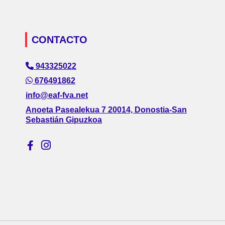
CONTACTO
943325022
676491862
info@eaf-fva.net
Anoeta Pasealekua 7 20014, Donostia-San
Sebastián Gipuzkoa