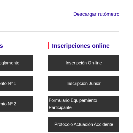
Descargar rutómetro
s
Inscripciones online
eglamento
Inscripción On-line
to Nº 1
Inscripción Junior
Formulario Equipamiento
to Nº 2
Participante
Protocolo Actuación Accidente