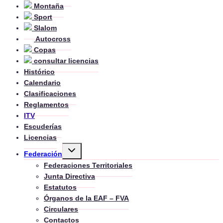
Montaña
Sport
Slalom
Autocross
Copas
consultar licencias
Histórico
Calendario
Clasificaciones
Reglamentos
ITV
Escuderías
Licencias
Alternar
Federación
menú
hijo
Federaciones Territoriales
Junta Directiva
Estatutos
Órganos de la EAF – FVA
Circulares
Contactos