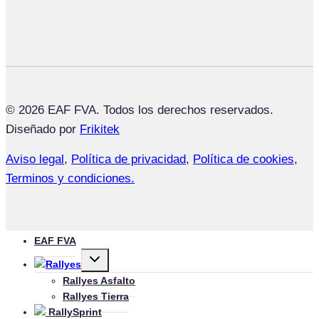
© 2026 EAF FVA. Todos los derechos reservados.
Diseñado por
Frikitek
Aviso legal
,
Política de privacidad
,
Política de cookies
,
Terminos y condiciones.
EAF FVA
Alternar
Rallyes
menú
hijo
Rallyes Asfalto
Rallyes Tierra
RallySprint