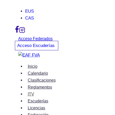
Saltar
EUS
al
CAS
contenido
Acceso Federados
Acceso Escuderías
Inicio
Calendario
Clasificaciones
Reglamentos
ITV
Escuderías
Licencias
Federación