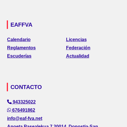
EAFFVA
Calendario
Licencias
Reglamentos
Federación
Escuderías
Actualidad
CONTACTO
943325022
676491862
info@eaf-fva.net
Anoeta Pasealekua 7 20014, Donostia-San