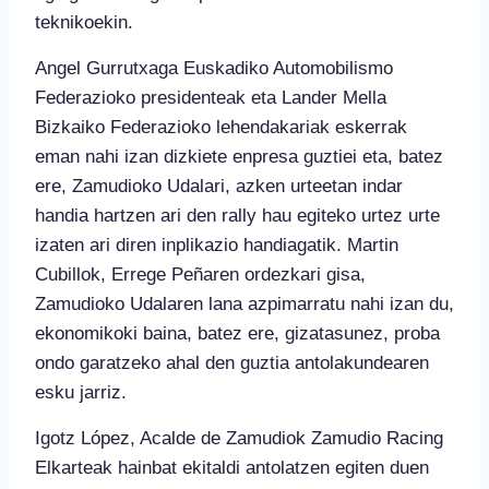
teknikoekin.
Angel Gurrutxaga Euskadiko Automobilismo
Federazioko presidenteak eta Lander Mella
Bizkaiko Federazioko lehendakariak eskerrak
eman nahi izan dizkiete enpresa guztiei eta, batez
ere, Zamudioko Udalari, azken urteetan indar
handia hartzen ari den rally hau egiteko urtez urte
izaten ari diren inplikazio handiagatik. Martin
Cubillok, Errege Peñaren ordezkari gisa,
Zamudioko Udalaren lana azpimarratu nahi izan du,
ekonomikoki baina, batez ere, gizatasunez, proba
ondo garatzeko ahal den guztia antolakundearen
esku jarriz.
Igotz López, Acalde de Zamudiok Zamudio Racing
Elkarteak hainbat ekitaldi antolatzen egiten duen