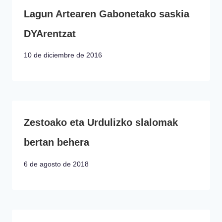
Lagun Artearen Gabonetako saskia
DYArentzat
10 de diciembre de 2016
Zestoako eta Urdulizko slalomak
bertan behera
6 de agosto de 2018