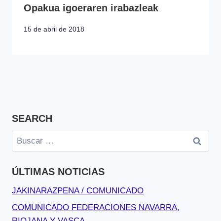
Opakua igoeraren irabazleak
15 de abril de 2018
SEARCH
Buscar:
ÚLTIMAS NOTICIAS
JAKINARAZPENA / COMUNICADO
COMUNICADO FEDERACIONES NAVARRA,
RIOJANA Y VASCA