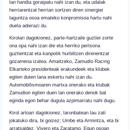
lan handia goraipatu nahi izan du, eta udalak
herriarentzat herrian sortzen diren sinergiei
laguntza osoa emateko konpromisoa hartu nahi
duela adierazi du.
Kirolari dagokionez, parte-hartzaile guztiei zorte
ona opa nahi izan die eta herriko pertsona
guztientzat eta kanpotik hurbiltzen direnentzat
gozamena izatea. Amaitzeko, Zamudio Racing
Elkarteko presidenteak erakundeek eta klubek
egiten duten lana eskertu nahi izan du.
Automobilismoaren martxa onerako eta klubak
Zamudion egiten duen lan onerako denok bat
eginda egon behar dugula azpimarratu nahi dugu.
Kirol arloari dagokionez, larunbatean lau zati
jokatuko dira, bi goizez; Umbe eta Armintza, eta bi
arratsaldez, Vivero eta Zaratamo. Egun osoan