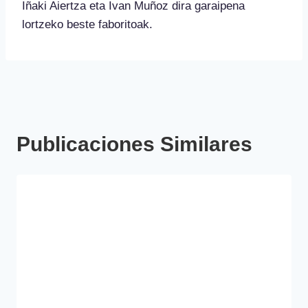
Iñaki Aiertza eta Ivan Muñoz dira garaipena
lortzeko beste faboritoak.
Publicaciones Similares