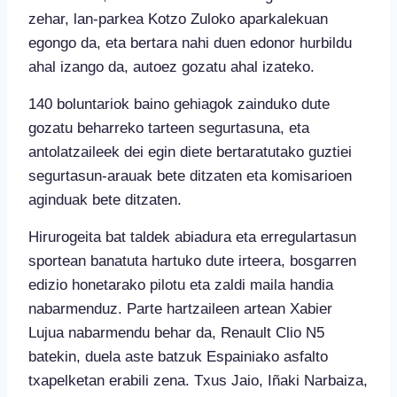
zehar, lan-parkea Kotzo Zuloko aparkalekuan
egongo da, eta bertara nahi duen edonor hurbildu
ahal izango da, autoez gozatu ahal izateko.
140 boluntariok baino gehiagok zainduko dute
gozatu beharreko tarteen segurtasuna, eta
antolatzaileek dei egin diete bertaratutako guztiei
segurtasun-arauak bete ditzaten eta komisarioen
aginduak bete ditzaten.
Hirurogeita bat taldek abiadura eta erregulartasun
sportean banatuta hartuko dute irteera, bosgarren
edizio honetarako pilotu eta zaldi maila handia
nabarmenduz. Parte hartzaileen artean Xabier
Lujua nabarmendu behar da, Renault Clio N5
batekin, duela aste batzuk Espainiako asfalto
txapelketan erabili zena. Txus Jaio, Iñaki Narbaiza,