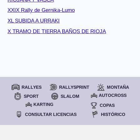
XXIX Rally de Gernika-Lumo
XL SUBIDA A URRAKI
X TRAMO DE TIERRA BAÑOS DE RIOJA
RALLYES
RALLYSPRINT
MONTAÑA
AUTOCROSS
SPORT
SLALOM
KARTING
COPAS
CONSULTAR LICENCIAS
HISTÓRICO