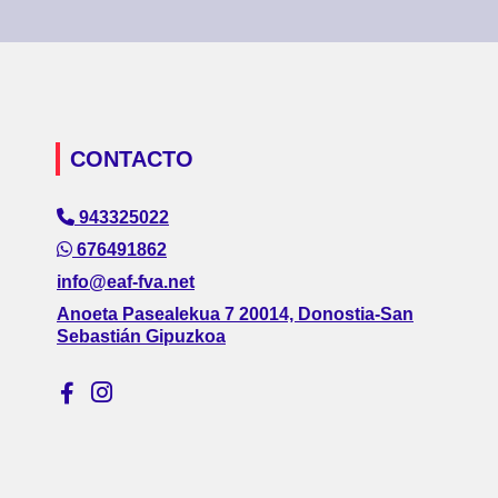
CONTACTO
943325022
676491862
info@eaf-fva.net
Anoeta Pasealekua 7 20014, Donostia-San
Sebastián Gipuzkoa