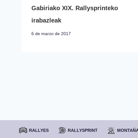
Gabiriako XIX. Rallysprinteko
irabazleak
6 de marzo de 2017
RALLYES
RALLYSPRINT
MONTAÑ