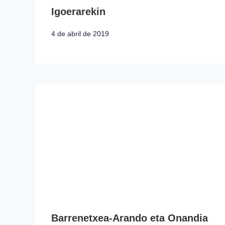
Igoerarekin
4 de abril de 2019
Barrenetxea-Arando eta Onandia