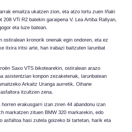
rrak emaitza ukatzen zion, eta atzo lortu zuen Iñaki
t 208 VTi R2 batekin garaipena V. Lea Artiba Rallyan,
gogor eta luze batean.
en ostiralean kronorik onenak egin ondoren, eta ez
itxira iritsi arte, han irabazi baitzuten larunbat
troën Saxo VTS bikotearekin, ostiralean arazo
ina asistentzian konpon zezaketenak, larunbatean
maitzeko Arkaitz Uranga aurretik, Oihane
sfaltora itzultzen zena.
 horren erakusgarri izan ziren 44 abandonu izan
atch markatzen zituen BMW 320 markarekin, edo
asfaltoa hasi zutela goizeko bi tartetan, harik eta