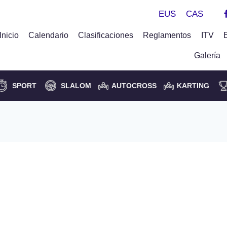
EUS
CAS
Inicio
Calendario
Clasificaciones
Reglamentos
ITV
Galería
SPORT
SLALOM
AUTOCROSS
KARTING
i Etxeberria V. Lea Artibai