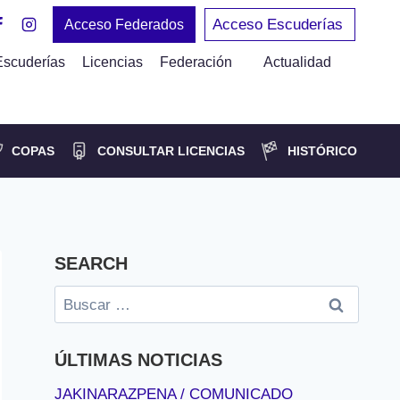
Acceso Escuderías
Acceso Federados
Escuderías
Licencias
Federación
Actualidad
COPAS
CONSULTAR LICENCIAS
HISTÓRICO
SEARCH
Buscar:
ÚLTIMAS NOTICIAS
JAKINARAZPENA / COMUNICADO