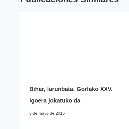
Bihar, larunbata, Gorlako XXV.
igoera jokatuko da
6 de mayo de 2016