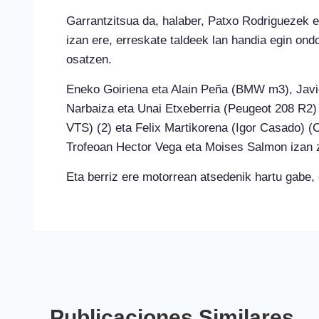
Garrantzitsua da, halaber, Patxo Rodriguezek e
izan ere, erreskate taldeek lan handia egin ondo
osatzen.
Eneko Goiriena eta Alain Peña (BMW m3), Javi
Narbaiza eta Unai Etxeberria (Peugeot 208 R2)
VTS) (2) eta Felix Martikorena (Igor Casado) (C
Trofeoan Hector Vega eta Moises Salmon izan 
Eta berriz ere motorrean atsedenik hartu gabe, 
Publicaciones Similares