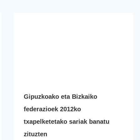
Gipuzkoako eta Bizkaiko
federazioek 2012ko
txapelketetako sariak banatu
zituzten