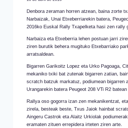
Denbora zeraman horren atzean, baina zorte txa
Narbaizak, Unai Etxeberriarekin batera, Peugeo
2016ko Euskal Rally Txapelketa hasi zen rally 
Narbaiza eta Etxeberria lehen postuan jarri zir
ziren burutik behera mugituko Etxebarriako parke 
arratsaldean.
Bigarren Garikoitz Lopez eta Urko Pagoaga, Ci
mekaniko txiki bat zutenak bigarren zatian, ba
scratch batzuk markatuz, podiumean bigarren a
Urangarekin batera Peugeot 208 VTi R2 batean a
Rallya oso gogorra izan zen mekanikentzat, eta
zirela, besteak beste, Txus Jaiok hainbat scr
Aingeru Castrok eta Alaitz Urkiolak podiumerako 
eramaten zituen errepidera irteten ziren arte.