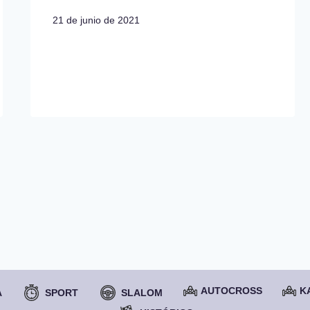
21 de junio de 2021
AUTOCROSS
K
A
SPORT
SLALOM