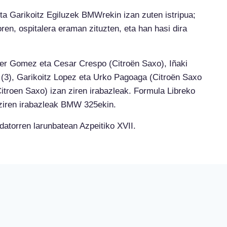
ta Garikoitz Egiluzek BMWrekin izan zuten istripua;
ren, ospitalera eraman zituzten, eta han hasi dira
er Gomez eta Cesar Crespo (Citroën Saxo), Iñaki
 (3), Garikoitz Lopez eta Urko Pagoaga (Citroën Saxo
itroen Saxo) izan ziren irabazleak. Formula Libreko
ziren irabazleak BMW 325ekin.
datorren larunbatean Azpeitiko XVII.