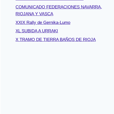
COMUNICADO FEDERACIONES NAVARRA,
RIOJANA Y VASCA
XXIX Rally de Gernika-Lumo
XL SUBIDA A URRAKI
X TRAMO DE TIERRA BAÑOS DE RIOJA