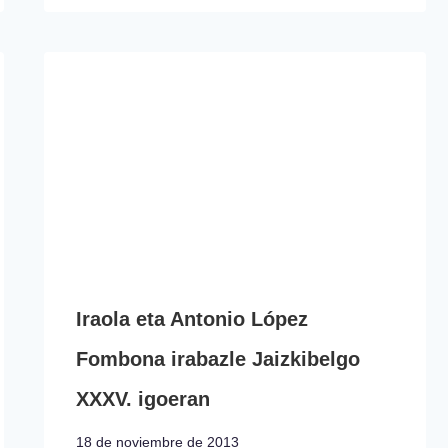
Iraola eta Antonio López
Fombona irabazle Jaizkibelgo
XXXV. igoeran
18 de noviembre de 2013