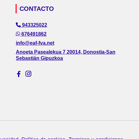
CONTACTO
943325022
676491862
info@eaf-fva.net
Anoeta Pasealekua 7 20014, Donostia-San
Sebastián Gipuzkoa