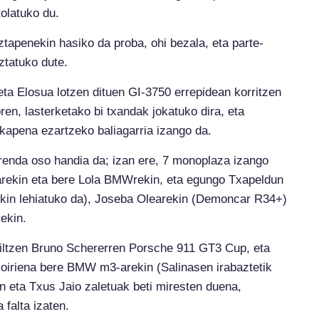
olatuko du.
tapenekin hasiko da proba, ohi bezala, eta parte-
ztatuko dute.
eta Elosua lotzen dituen GI-3750 errepidean korritzen
en, lasterketako bi txandak jokatuko dira, eta
lkapena ezartzeko baliagarria izango da.
renda oso handia da; izan ere, 7 monoplaza izango
alarekin eta bere Lola BMWrekin, eta egungo Txapeldun
ekin lehiatuko da), Joseba Olearekin (Demoncar R34+)
ekin.
zailtzen Bruno Schererren Porsche 911 GT3 Cup, eta
Goiriena bere BMW m3-arekin (Salinasen irabaztetik
n eta Txus Jaio zaletuak beti miresten duena,
falta izaten.