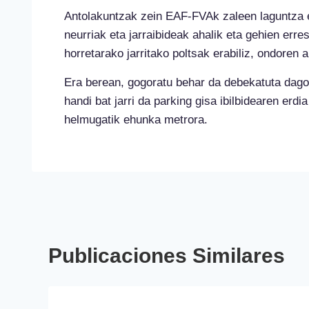
Antolakuntzak zein EAF-FVAk zaleen laguntza e
neurriak eta jarraibideak ahalik eta gehien erres
horretarako jarritako poltsak erabiliz, ondoren a
Era berean, gogoratu behar da debekatuta dagoe
handi bat jarri da parking gisa ibilbidearen erd
helmugatik ehunka metrora.
Publicaciones Similares