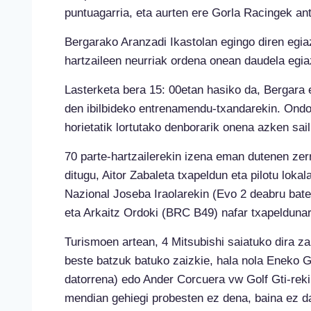
puntuagarria, eta aurten ere Gorla Racingek ant
Bergarako Aranzadi Ikastolan egingo diren egiaz
hartzaileen neurriak ordena onean daudela egia
Lasterketa bera 15: 00etan hasiko da, Bergara 
den ibilbideko entrenamendu-txandarekin. Ondor
horietatik lortutako denborarik onena azken sai
70 parte-hartzailerekin izena eman dutenen zer
ditugu, Aitor Zabaleta txapeldun eta pilotu lok
Nazional Joseba Iraolarekin (Evo 2 deabru bat
eta Arkaitz Ordoki (BRC B49) nafar txapeldunar
Turismoen artean, 4 Mitsubishi saiatuko dira 
beste batzuk batuko zaizkie, hala nola Eneko 
datorrena) edo Ander Corcuera vw Golf Gti-reki
mendian gehiegi probesten ez dena, baina ez da 