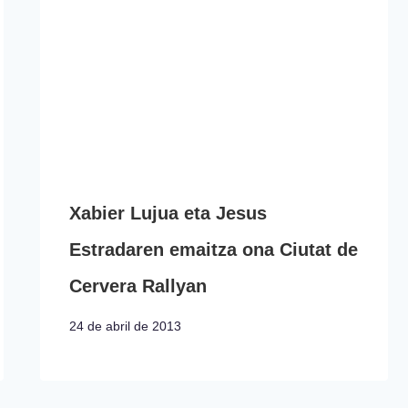
Xabier Lujua eta Jesus
Estradaren emaitza ona Ciutat de
Cervera Rallyan
24 de abril de 2013