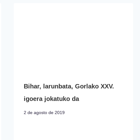
Bihar, larunbata, Gorlako XXV.
igoera jokatuko da
2 de agosto de 2019