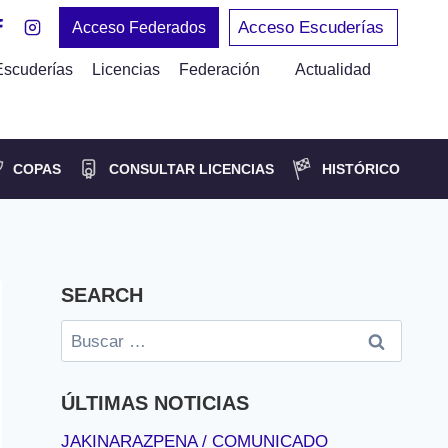
Acceso Escuderías
Acceso Federados
Escuderías
Licencias
Federación
Actualidad
COPAS
CONSULTAR LICENCIAS
HISTÓRICO
SEARCH
Buscar:
ÚLTIMAS NOTICIAS
JAKINARAZPENA / COMUNICADO