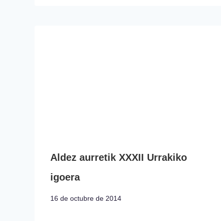
Aldez aurretik XXXII Urrakiko
igoera
16 de octubre de 2014