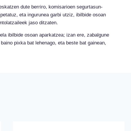
skatzen dute berriro, komisarioen segurtasun-
petatuz, eta ingurunea garbi utziz, ibilbide osoan
ntolatzaileek jaso ditzaten.
la ibilbide osoan aparkatzea; izan ere, zabalgune
ia baino pixka bat lehenago, eta beste bat gainean,