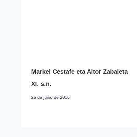
Markel Cestafe eta Aitor Zabaleta
XI. s.n.
26 de junio de 2016