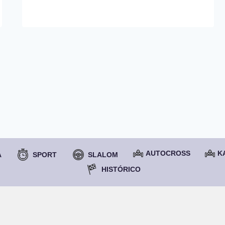
AUTOCROSS
K
A
SPORT
SLALOM
HISTÓRICO