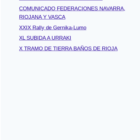
COMUNICADO FEDERACIONES NAVARRA,
RIOJANA Y VASCA
XXIX Rally de Gernika-Lumo
XL SUBIDA A URRAKI
X TRAMO DE TIERRA BAÑOS DE RIOJA