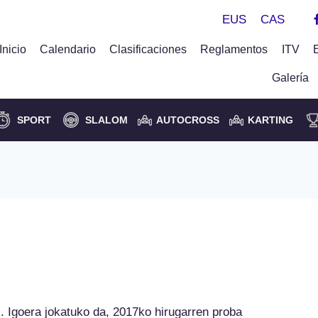
EUS
CAS
Inicio
Calendario
Clasificaciones
Reglamentos
ITV
Galería
SPORT
SLALOM
AUTOCROSS
KARTING
 XXVI. Igoerarekin
. Igoera jokatuko da, 2017ko hirugarren proba