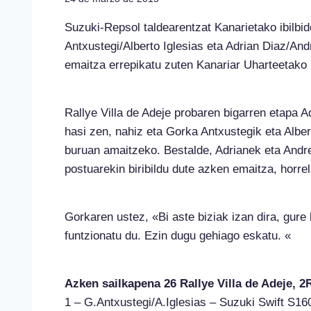
Suzuki-Repsol taldearentzat Kanarietako ibilbi
Antxustegi/Alberto Iglesias eta Adrian Diaz/And
emaitza errepikatu zuten Kanariar Uharteetako 
Rallye Villa de Adeje probaren bigarren etapa
hasi zen, nahiz eta Gorka Antxustegik eta Alber
buruan amaitzeko. Bestalde, Adrianek eta Andr
postuarekin biribildu dute azken emaitza, horre
Gorkaren ustez, «Bi aste biziak izan dira, gure 
funtzionatu du. Ezin dugu gehiago eskatu. «
Azken sailkapena 26 Rallye Villa de Adeje, 
1 – G.Antxustegi/A.Iglesias – Suzuki Swift S16