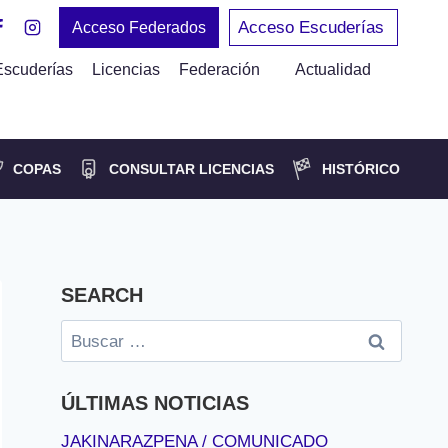
Acceso Escuderías
Acceso Federados
Escuderías
Licencias
Federación
Actualidad
COPAS
CONSULTAR LICENCIAS
HISTÓRICO
SEARCH
Buscar:
ÚLTIMAS NOTICIAS
JAKINARAZPENA / COMUNICADO