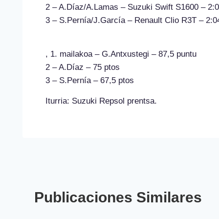
2 – A.Díaz/A.Lamas – Suzuki Swift S1600 – 2:0
3 – S.Pernía/J.García – Renault Clio R3T – 2:0
, 1. mailakoa – G.Antxustegi – 87,5 puntu
2 – A.Díaz – 75 ptos
3 – S.Pernía – 67,5 ptos
Iturria: Suzuki Repsol prentsa.
Publicaciones Similares