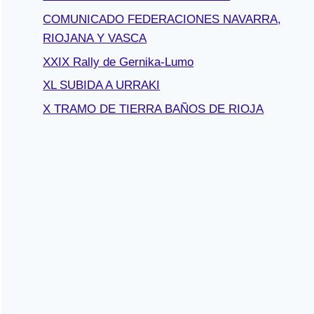
COMUNICADO FEDERACIONES NAVARRA,
RIOJANA Y VASCA
XXIX Rally de Gernika-Lumo
XL SUBIDA A URRAKI
X TRAMO DE TIERRA BAÑOS DE RIOJA