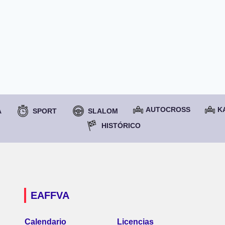
AUTOCROSS
K
A
SPORT
SLALOM
HISTÓRICO
EAFFVA
Calendario
Licencias