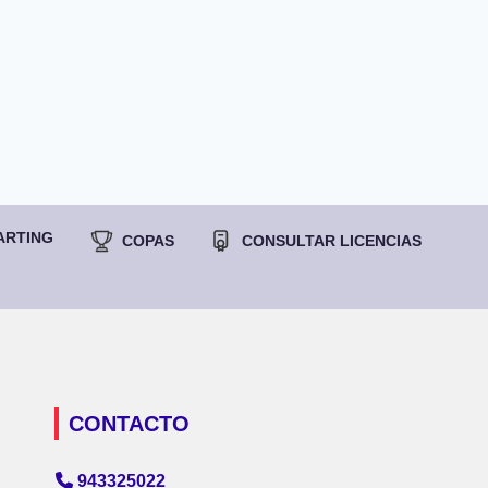
ARTING
COPAS
CONSULTAR LICENCIAS
CONTACTO
943325022