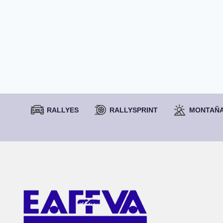
RALLYES
RALLYSPRINT
MONTAÑ