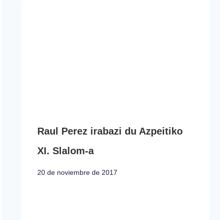
Raul Perez irabazi du Azpeitiko
XI. Slalom-a
20 de noviembre de 2017