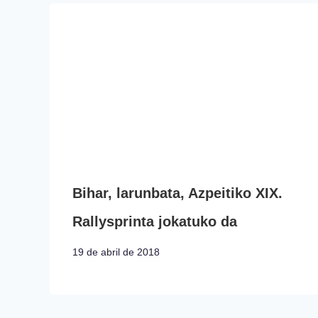
Bihar, larunbata, Azpeitiko XIX.
Rallysprinta jokatuko da
19 de abril de 2018