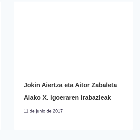
Jokin Aiertza eta Aitor Zabaleta
Aiako X. igoeraren irabazleak
11 de junio de 2017