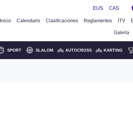
EUS
CAS
Inicio
Calendario
Clasificaciones
Reglamentos
ITV
Galería
SPORT
SLALOM
AUTOCROSS
KARTING
garaipena Villa de Adeje
– CERA