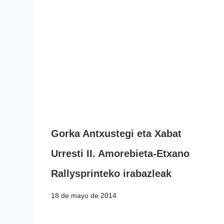
Gorka Antxustegi eta Xabat
Urresti II. Amorebieta-Etxano
Rallysprinteko irabazleak
18 de mayo de 2014