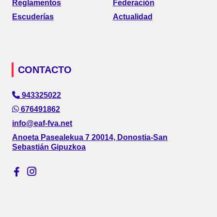
Reglamentos
Federación
Escuderías
Actualidad
CONTACTO
943325022
676491862
info@eaf-fva.net
Anoeta Pasealekua 7 20014, Donostia-San
Sebastián Gipuzkoa