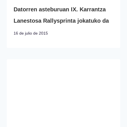
Datorren asteburuan IX. Karrantza
Lanestosa Rallysprinta jokatuko da
16 de julio de 2015