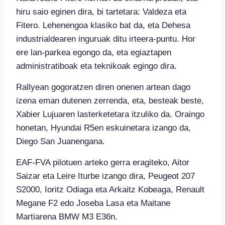
hiru saio eginen dira, bi tartetara: Valdeza eta
Fitero. Lehenengoa klasiko bat da, eta Dehesa
industrialdearen inguruak ditu irteera-puntu. Hor
ere lan-parkea egongo da, eta egiaztapen
administratiboak eta teknikoak egingo dira.
Rallyean gogoratzen diren onenen artean dago
izena eman dutenen zerrenda, eta, besteak beste,
Xabier Lujuaren lasterketetara itzuliko da. Oraingo
honetan, Hyundai R5en eskuinetara izango da,
Diego San Juanengana.
EAF-FVA pilotuen arteko gerra eragiteko, Aitor
Saizar eta Leire Iturbe izango dira, Peugeot 207
S2000, Ioritz Odiaga eta Arkaitz Kobeaga, Renault
Megane F2 edo Joseba Lasa eta Maitane
Martiarena BMW M3 E36n.