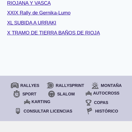
RIOJANA Y VASCA
XXIX Rally de Gernika-Lumo
XL SUBIDA A URRAKI
X TRAMO DE TIERRA BAÑOS DE RIOJA
RALLYES
RALLYSPRINT
MONTAÑA
AUTOCROSS
SPORT
SLALOM
KARTING
COPAS
CONSULTAR LICENCIAS
HISTÓRICO