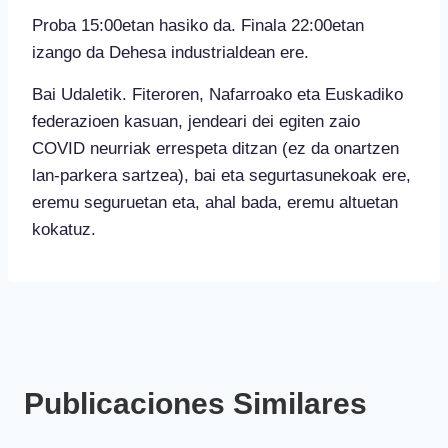
Proba 15:00etan hasiko da. Finala 22:00etan
izango da Dehesa industrialdean ere.
Bai Udaletik. Fiteroren, Nafarroako eta Euskadiko
federazioen kasuan, jendeari dei egiten zaio
COVID neurriak errespeta ditzan (ez da onartzen
lan-parkera sartzea), bai eta segurtasunekoak ere,
eremu seguruetan eta, ahal bada, eremu altuetan
kokatuz.
Publicaciones Similares