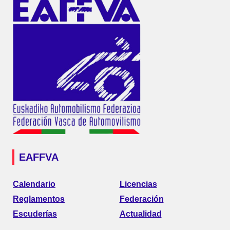
EAFFVA
Calendario
Licencias
Reglamentos
Federación
Escuderías
Actualidad