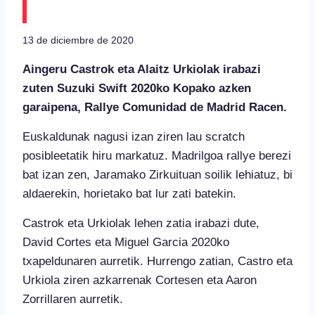
Racen.
13 de diciembre de 2020
Aingeru Castrok eta Alaitz Urkiolak irabazi
zuten Suzuki Swift 2020ko Kopako azken
garaipena, Rallye Comunidad de Madrid Racen.
Euskaldunak nagusi izan ziren lau scratch
posibleetatik hiru markatuz. Madrilgoa rallye berezi
bat izan zen, Jaramako Zirkuituan soilik lehiatuz, bi
aldaerekin, horietako bat lur zati batekin.
Castrok eta Urkiolak lehen zatia irabazi dute,
David Cortes eta Miguel Garcia 2020ko
txapeldunaren aurretik. Hurrengo zatian, Castro eta
Urkiola ziren azkarrenak Cortesen eta Aaron
Zorrillaren aurretik.