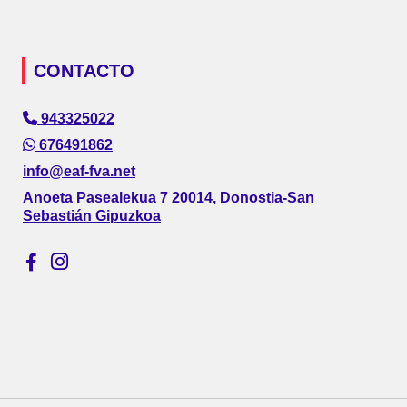
CONTACTO
943325022
676491862
info@eaf-fva.net
Anoeta Pasealekua 7 20014, Donostia-San
Sebastián Gipuzkoa