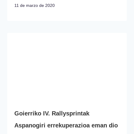
11 de marzo de 2020
Goierriko IV. Rallysprintak
Aspanogiri errekuperazioa eman dio