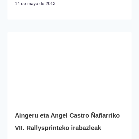
14 de mayo de 2013
Aingeru eta Angel Castro Ñañarriko
VII. Rallysprinteko irabazleak