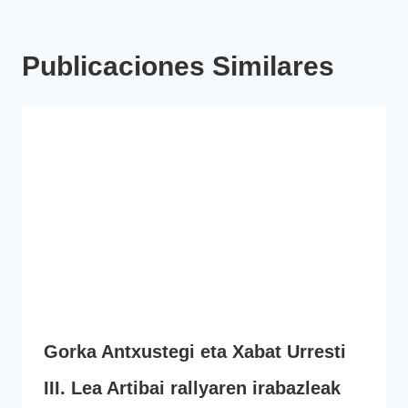
Publicaciones Similares
Gorka Antxustegi eta Xabat Urresti
III. Lea Artibai rallyaren irabazleak