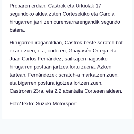
Probaren erdian, Castrok eta Urkiolak 17
segundoko aldea zuten Cortesekiko eta Garcia
hirugarren jarri zen ourensarrarengandik segundo
batera.
Hirugarren iraganaldian, Castrok beste scratch bat
ezarri zuen, eta, ondoren, Guayasén Ortega eta
Juan Carlos Fernández, sailkapen nagusiko
hirugarren postuan jartzea lortu zuena. Azken
tartean, Fernándezek scratch-a markatzen zuen,
eta bigarren postura igotzea lortzen zuen,
Castroren 23ra, eta 2,2 abantaila Cortesen aldean.
Foto/Texto: Suzuki Motorsport