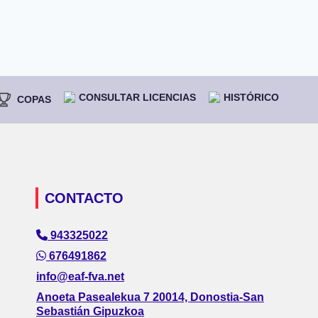
CONSULTAR LICENCIAS
HISTÓRICO
COPAS
CONTACTO
943325022
676491862
info@eaf-fva.net
Anoeta Pasealekua 7 20014, Donostia-San
Sebastián Gipuzkoa