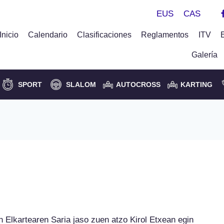
EUS
CAS
Inicio
Calendario
Clasificaciones
Reglamentos
ITV
Galería
SPORT
SLALOM
AUTOCROSS
KARTING
o Set Up ikastaroa DBK
 Elkartearen Saria jaso zuen atzo Kirol Etxean egin