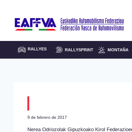
Saltar
al
contenido
RALLYES
RALLYSPRINT
MONTAÑA
Don Bosco asfaltozk
9 de febrero de 2017
Nerea Odriozolak Gipuzkoako Kirol Federazioen