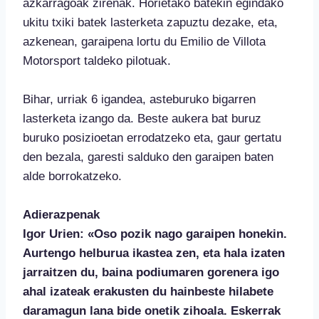
azkarragoak zirenak. Horietako batekin egindako
ukitu txiki batek lasterketa zapuztu dezake, eta,
azkenean, garaipena lortu du Emilio de Villota
Motorsport taldeko pilotuak.
Bihar, urriak 6 igandea, asteburuko bigarren
lasterketa izango da. Beste aukera bat buruz
buruko posizioetan errodatzeko eta, gaur gertatu
den bezala, garesti salduko den garaipen baten
alde borrokatzeko.
Adierazpenak
Igor Urien: «Oso pozik nago garaipen honekin.
Aurtengo helburua ikastea zen, eta hala izaten
jarraitzen du, baina podiumaren gorenera igo
ahal izateak erakusten du hainbeste hilabete
daramagun lana bide onetik zihoala. Eskerrak