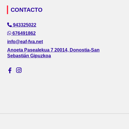
CONTACTO
943325022
676491862
info@eaf-fva.net
Anoeta Pasealekua 7 20014, Donostia-San
Sebastián Gipuzkoa