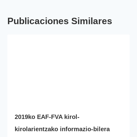
Publicaciones Similares
2019ko EAF-FVA kirol-
kirolarientzako informazio-bilera