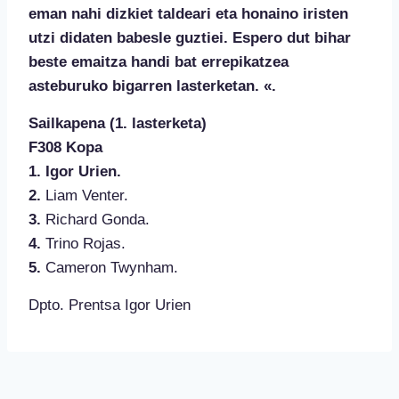
eman nahi dizkiet taldeari eta honaino iristen
utzi didaten babesle guztiei. Espero dut bihar
beste emaitza handi bat errepikatzea
asteburuko bigarren lasterketan. «.
Sailkapena (1. lasterketa)
F308 Kopa
1. Igor Urien.
2.
Liam Venter.
3.
Richard Gonda.
4.
Trino Rojas.
5.
Cameron Twynham.
Dpto. Prentsa Igor Urien