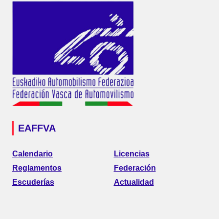
EAFFVA
Calendario
Licencias
Reglamentos
Federación
Escuderías
Actualidad