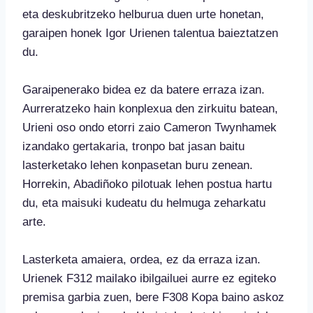
eta deskubritzeko helburua duen urte honetan,
garaipen honek Igor Urienen talentua baieztatzen
du.
Garaipenerako bidea ez da batere erraza izan.
Aurreratzeko hain konplexua den zirkuitu batean,
Urieni oso ondo etorri zaio Cameron Twynhamek
izandako gertakaria, tronpo bat jasan baitu
lasterketako lehen konpasetan buru zenean.
Horrekin, Abadiñoko pilotuak lehen postua hartu
du, eta maisuki kudeatu du helmuga zeharkatu
arte.
Lasterketa amaiera, ordea, ez da erraza izan.
Urienek F312 mailako ibilgailuei aurre ez egiteko
premisa garbia zuen, bere F308 Kopa baino askoz