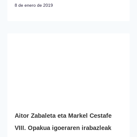
8 de enero de 2019
Aitor Zabaleta eta Markel Cestafe
VIII. Opakua igoeraren irabazleak