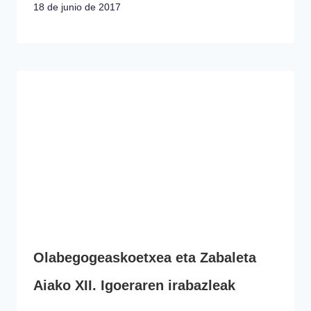
18 de junio de 2017
Olabegogeaskoetxea eta Zabaleta
Aiako XII. Igoeraren irabazleak