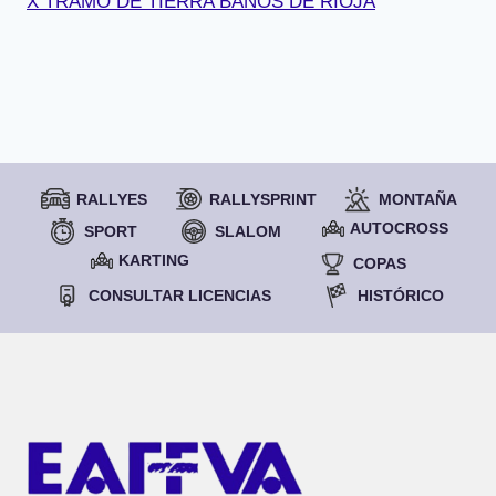
X TRAMO DE TIERRA BAÑOS DE RIOJA
RALLYES
RALLYSPRINT
MONTAÑA
AUTOCROSS
SPORT
SLALOM
KARTING
COPAS
CONSULTAR LICENCIAS
HISTÓRICO