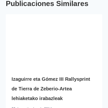
Publicaciones Similares
Izaguirre eta Gómez III Rallysprint
de Tierra de Zeberio-Artea
lehiaketako irabazleak