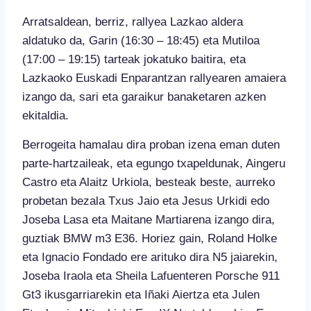
Arratsaldean, berriz, rallyea Lazkao aldera
aldatuko da, Garin (16:30 – 18:45) eta Mutiloa
(17:00 – 19:15) tarteak jokatuko baitira, eta
Lazkaoko Euskadi Enparantzan rallyearen amaiera
izango da, sari eta garaikur banaketaren azken
ekitaldia.
Berrogeita hamalau dira proban izena eman duten
parte-hartzaileak, eta egungo txapeldunak, Aingeru
Castro eta Alaitz Urkiola, besteak beste, aurreko
probetan bezala Txus Jaio eta Jesus Urkidi edo
Joseba Lasa eta Maitane Martiarena izango dira,
guztiak BMW m3 E36. Horiez gain, Roland Holke
eta Ignacio Fondado ere arituko dira N5 jaiarekin,
Joseba Iraola eta Sheila Lafuenteren Porsche 911
Gt3 ikusgarriarekin eta Iñaki Aiertza eta Julen