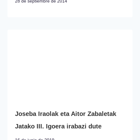
28 de septiembre de 2014
Joseba Iraolak eta Aitor Zabaletak
Jatako III. Igoera irabazi dute