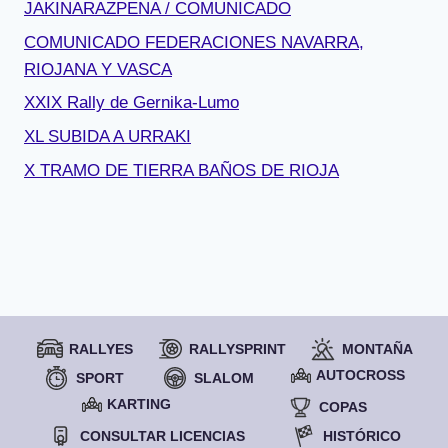
JAKINARAZPENA / COMUNICADO
COMUNICADO FEDERACIONES NAVARRA,
RIOJANA Y VASCA
XXIX Rally de Gernika-Lumo
XL SUBIDA A URRAKI
X TRAMO DE TIERRA BAÑOS DE RIOJA
RALLYES
RALLYSPRINT
MONTAÑA
AUTOCROSS
SPORT
SLALOM
KARTING
COPAS
CONSULTAR LICENCIAS
HISTÓRICO