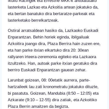
Ikullu Racingek eta Errestrie MKK-k antolatutako
lasterketa Lazkao eta Azkoitia artean jokatuko da,
eta bertan banatuko dira bertaratze-parkeak eta
lasterketako berrelkartzeak.
Ostiral arratsaldean hasiko da, Lazkaoko Euskadi
Enparantzan. Behin horiek eginda, ibilgailuak
Azkoitira joango dira, Plaza Berrira hain zuzen ere,
eta han parke itxian elkartuko dira 20: 30ean
rallyaren irteera-zeremonia egiteko eta Lazkaora
itzultzeko. Han, autoak parke itxian geratuko dira
berriro Euskadi Enparantzan gauean zehar.
Larunbat goizean, 08: 00etatik aurrera, parte-
hartzaileek lau zati kronometratu jokatuko dituzte,
bi pasatuta. Goizean, Mandubia (8:50 – 12:05) eta
Azkarate (9:10 – 12-55) dira zatiak, eta Azkoitiko
Plaza Berrin amaitzen da begizta.