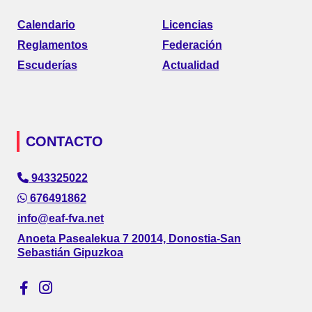
Calendario
Licencias
Reglamentos
Federación
Escuderías
Actualidad
CONTACTO
943325022
676491862
info@eaf-fva.net
Anoeta Pasealekua 7 20014, Donostia-San
Sebastián Gipuzkoa