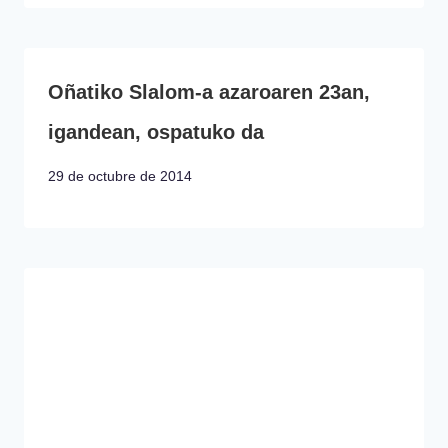
Oñatiko Slalom-a azaroaren 23an,
igandean, ospatuko da
29 de octubre de 2014