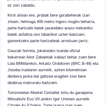
ez zen zabaldu.
Kirol arloan ere, probak bere gorabeherak izan
zituen, helmuga 400 metro inguru mugitu beharra,
parte-hartzaile batek jasandako arazo mekaniko
batek asfaltoa oso labainkor uzten baitzuen,
gainontzeko parte-hartzaileak arriskuan jarriz.
Gauzak horrela, jokatutako txanda ofizial
bakarrean Aitor Zabaletak irabazi behar zuen bere
Lola BMWarekin, Arkaitz Ordokiren (BRC B-49) eta
Joseba Iraolaren aurretik, azken kilometroan
denbora pixka bat galtzea eragiten zion bere
deabrua matxuratu baitzuen.
Turismoetan Markel Cestafek lortu du garaipena
Mitsubishi Evo VII.arekin Igor Urienen aurretik
Citroën Ax E2rekin. Zorte txarra izan zuen