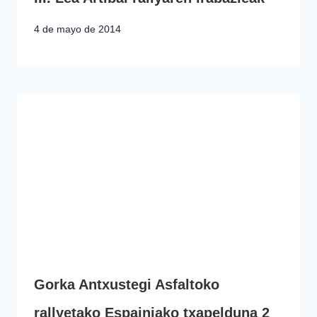
4 de mayo de 2014
Gorka Antxustegi Asfaltoko
rallyetako Espainiako txapelduna 2