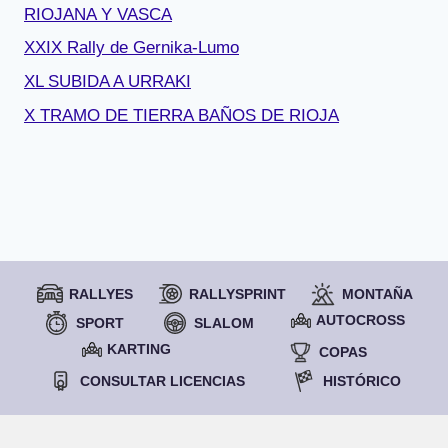
RIOJANA Y VASCA
XXIX Rally de Gernika-Lumo
XL SUBIDA A URRAKI
X TRAMO DE TIERRA BAÑOS DE RIOJA
RALLYES
RALLYSPRINT
MONTAÑA
AUTOCROSS
SPORT
SLALOM
KARTING
COPAS
CONSULTAR LICENCIAS
HISTÓRICO