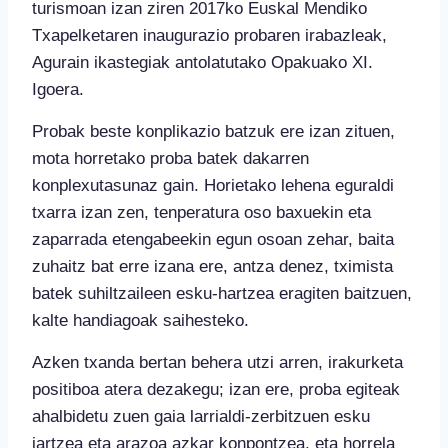
turismoan izan ziren 2017ko Euskal Mendiko
Txapelketaren inaugurazio probaren irabazleak,
Agurain ikastegiak antolatutako Opakuako XI.
Igoera.
Probak beste konplikazio batzuk ere izan zituen,
mota horretako proba batek dakarren
konplexutasunaz gain. Horietako lehena eguraldi
txarra izan zen, tenperatura oso baxuekin eta
zaparrada etengabeekin egun osoan zehar, baita
zuhaitz bat erre izana ere, antza denez, tximista
batek suhiltzaileen esku-hartzea eragiten baitzuen,
kalte handiagoak saihesteko.
Azken txanda bertan behera utzi arren, irakurketa
positiboa atera dezakegu; izan ere, proba egiteak
ahalbidetu zuen gaia larrialdi-zerbitzuen esku
jartzea eta arazoa azkar konpontzea, eta horrela