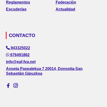
Reglamentos
Federación
Escuderías
Actualidad
CONTACTO
943325022
676491862
info@eaf-fva.net
Anoeta Pasealekua 7 20014, Donostia-San
Sebastián Gipuzkoa