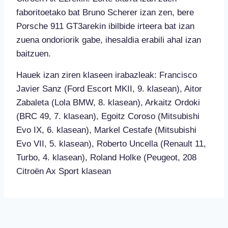
faboritoetako bat Bruno Scherer izan zen, bere
Porsche 911 GT3arekin ibilbide irteera bat izan
zuena ondoriorik gabe, ihesaldia erabili ahal izan
baitzuen.
Hauek izan ziren klaseen irabazleak: Francisco
Javier Sanz (Ford Escort MKII, 9. klasean), Aitor
Zabaleta (Lola BMW, 8. klasean), Arkaitz Ordoki
(BRC 49, 7. klasean), Egoitz Coroso (Mitsubishi
Evo IX, 6. klasean), Markel Cestafe (Mitsubishi
Evo VII, 5. klasean), Roberto Uncella (Renault 11,
Turbo, 4. klasean), Roland Holke (Peugeot, 208
Citroën Ax Sport klasean