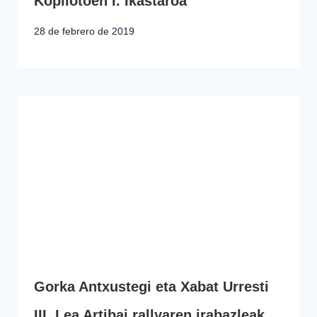
Kopilotoen I. Ikastaroa
28 de febrero de 2019
Gorka Antxustegi eta Xabat Urresti
III. Lea Artibai rallyaren irabazleak