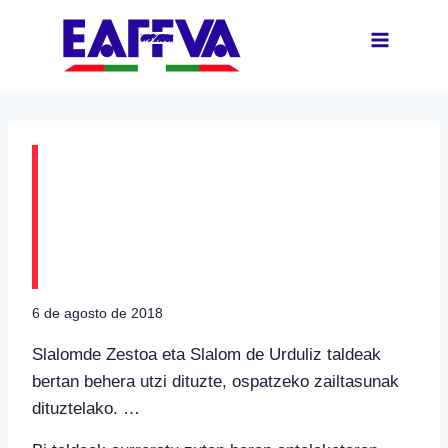
Saltar
al
contenido
Zestoako eta Urdulizko
slalomak bertan
behera
6 de agosto de 2018
Slalomde Zestoa eta Slalom de Urduliz taldeak
bertan behera utzi dituzte, ospatzeko zailtasunak
dituztelako. …