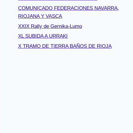
COMUNICADO FEDERACIONES NAVARRA,
RIOJANA Y VASCA
XXIX Rally de Gernika-Lumo
XL SUBIDA A URRAKI
X TRAMO DE TIERRA BAÑOS DE RIOJA