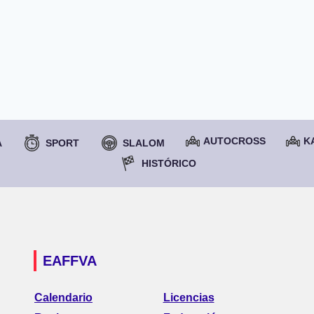
AUTOCROSS
K
A
SPORT
SLALOM
HISTÓRICO
EAFFVA
Calendario
Licencias