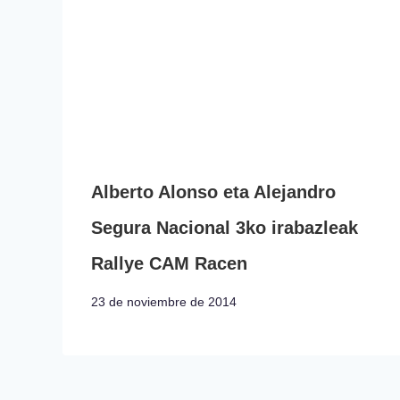
Alberto Alonso eta Alejandro
Segura Nacional 3ko irabazleak
Rallye CAM Racen
23 de noviembre de 2014