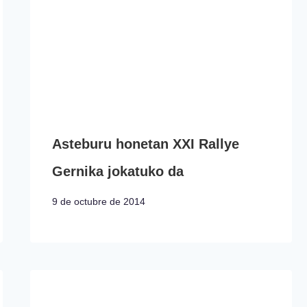
Asteburu honetan XXI Rallye
Gernika jokatuko da
9 de octubre de 2014