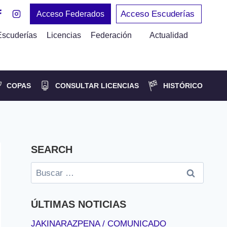
Acceso Escuderías
Acceso Federados
Escuderías
Licencias
Federación
Actualidad
COPAS
CONSULTAR LICENCIAS
HISTÓRICO
SEARCH
Buscar:
ÚLTIMAS NOTICIAS
JAKINARAZPENA / COMUNICADO