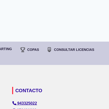
ARTING
COPAS
CONSULTAR LICENCIAS
CONTACTO
943325022