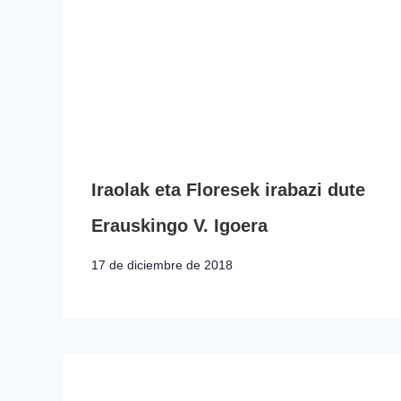
Iraolak eta Floresek irabazi dute
Erauskingo V. Igoera
17 de diciembre de 2018