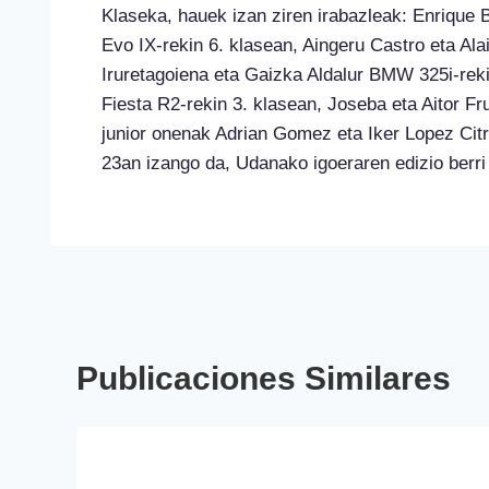
Klaseka, hauek izan ziren irabazleak: Enrique
Evo IX-rekin 6. klasean, Aingeru Castro eta Al
Iruretagoiena eta Gaizka Aldalur BMW 325i-reki
Fiesta R2-rekin 3. klasean, Joseba eta Aitor Fr
junior onenak Adrian Gomez eta Iker Lopez Citr
23an izango da, Udanako igoeraren edizio berri
Publicaciones Similares