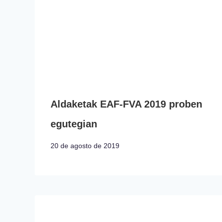
Aldaketak EAF-FVA 2019 proben
egutegian
20 de agosto de 2019