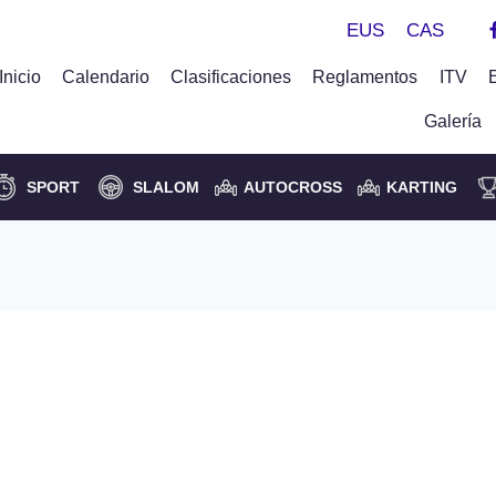
EUS
CAS
Inicio
Calendario
Clasificaciones
Reglamentos
ITV
Galería
SPORT
SLALOM
AUTOCROSS
KARTING
aitz Urkiola lider gehiago
n ostean