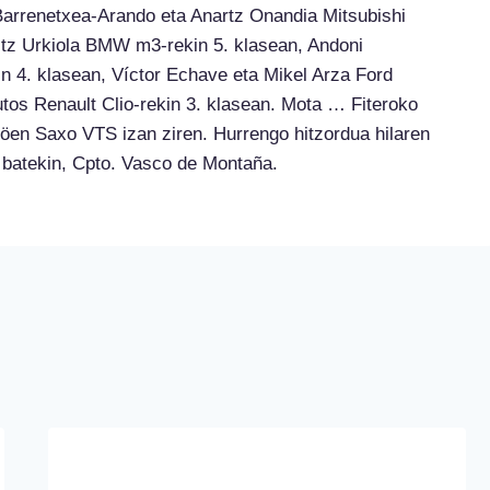
 Barrenetxea-Arando eta Anartz Onandia Mitsubishi
aitz Urkiola BMW m3-rekin 5. klasean, Andoni
n 4. klasean, Víctor Echave eta Mikel Arza Ford
utos Renault Clio-rekin 3. klasean. Mota … Fiteroko
öen Saxo VTS izan ziren. Hurrengo hitzordua hilaren
 batekin, Cpto. Vasco de Montaña.