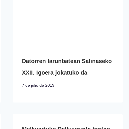
Datorren larunbatean Salinaseko
XXII. Igoera jokatuko da
7 de julio de 2019
Malkuartuko Rallysprinta bertan