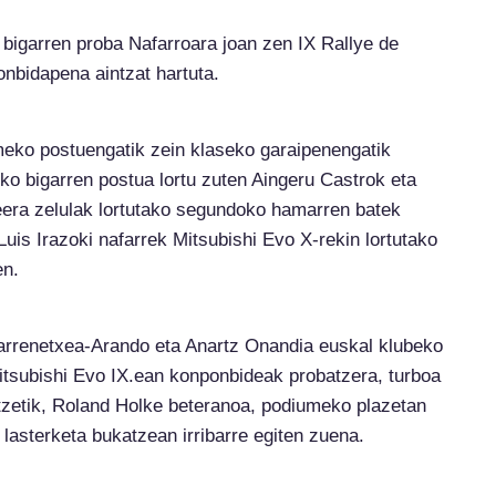
garren proba Nafarroara joan zen IX Rallye de
onbidapena aintzat hartuta.
meko postuengatik zein klaseko garaipenengatik
ko bigarren postua lortu zuten Aingeru Castrok eta
eera zelulak lortutako segundoko hamarren batek
Luis Irazoki nafarrek Mitsubishi Evo X-rekin lortutako
en.
arrenetxea-Arando eta Anartz Onandia euskal klubeko
Mitsubishi Evo IX.ean konponbideak probatzera, turboa
tzetik, Roland Holke beteranoa, podiumeko plazetan
asterketa bukatzean irribarre egiten zuena.