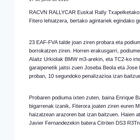
RACVN RALLYCAR Euskal Rally Txapelketako bi
Fitero lehiatzera, bertako agintariek egindako g
23 EAF-FVA talde joan ziren probara eta podiu
borrokatzen ziren. Horren erakusgarri, podiume
Alaitz Urkiolak BMW m3-arekin, eta TC2-ko irt
garaipenetik jaitsi zuen Joseba Beola eta Jose 
proban, 10 segundoko penalizazioa izan baitzu
Probaren podiuma ixten zuten, baina Enrique B
bigarrenak izanik, Fiterora joaten ziren euren 
haizatzean arazoren bat izan baitzuen. Haien a
Javier Fernandezekin batera Citröen DS3 R3Tn l