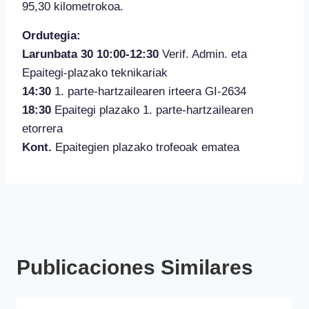
95,30 kilometrokoa.
Ordutegia:
Larunbata 30
10:00-12:30
Verif. Admin. eta
Epaitegi-plazako teknikariak
14:30
1. parte-hartzailearen irteera GI-2634
18:30
Epaitegi plazako 1. parte-hartzailearen
etorrera
Kont.
Epaitegien plazako trofeoak ematea
Publicaciones Similares