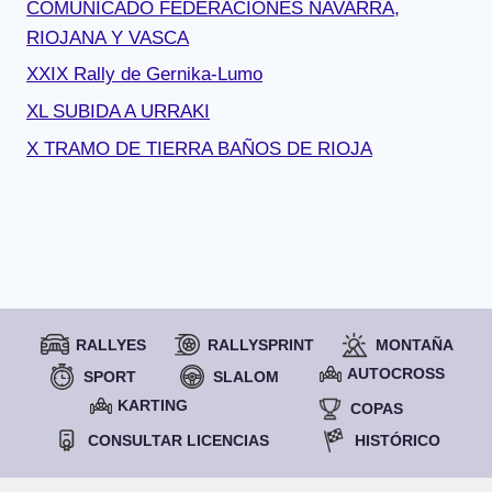
COMUNICADO FEDERACIONES NAVARRA,
RIOJANA Y VASCA
XXIX Rally de Gernika-Lumo
XL SUBIDA A URRAKI
X TRAMO DE TIERRA BAÑOS DE RIOJA
RALLYES
RALLYSPRINT
MONTAÑA
AUTOCROSS
SPORT
SLALOM
KARTING
COPAS
CONSULTAR LICENCIAS
HISTÓRICO