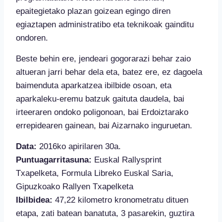
epaitegietako plazan goizean egingo diren
egiaztapen administratibo eta teknikoak gainditu
ondoren.
Beste behin ere, jendeari gogorarazi behar zaio
altueran jarri behar dela eta, batez ere, ez dagoela
baimenduta aparkatzea ibilbide osoan, eta
aparkaleku-eremu batzuk gaituta daudela, bai
irteeraren ondoko poligonoan, bai Erdoiztarako
errepidearen gainean, bai Aizarnako inguruetan.
Data:
2016ko apirilaren 30a.
Puntuagarritasuna:
Euskal Rallysprint
Txapelketa, Formula Libreko Euskal Saria,
Gipuzkoako Rallyen Txapelketa
Ibilbidea:
47,22 kilometro kronometratu dituen
etapa, zati batean banatuta, 3 pasarekin, guztira