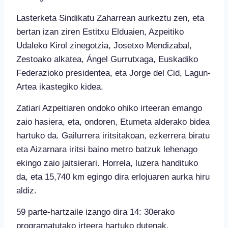
Lasterketa Sindikatu Zaharrean aurkeztu zen, eta
bertan izan ziren Estitxu Elduaien, Azpeitiko
Udaleko Kirol zinegotzia, Josetxo Mendizabal,
Zestoako alkatea, Ángel Gurrutxaga, Euskadiko
Federazioko presidentea, eta Jorge del Cid, Lagun-
Artea ikastegiko kidea.
Zatiari Azpeitiaren ondoko ohiko irteeran emango
zaio hasiera, eta, ondoren, Etumeta alderako bidea
hartuko da. Gailurrera iritsitakoan, ezkerrera biratu
eta Aizarnara iritsi baino metro batzuk lehenago
ekingo zaio jaitsierari. Horrela, luzera handituko
da, eta 15,740 km egingo dira erlojuaren aurka hiru
aldiz.
59 parte-hartzaile izango dira 14: 30erako
programatutako irteera hartuko dutenak,