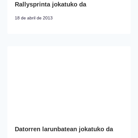
Rallysprinta jokatuko da
18 de abril de 2013
Datorren larunbatean jokatuko da