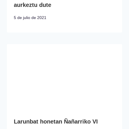
aurkeztu dute
5 de julio de 2021
Larunbat honetan Ñañarriko VI