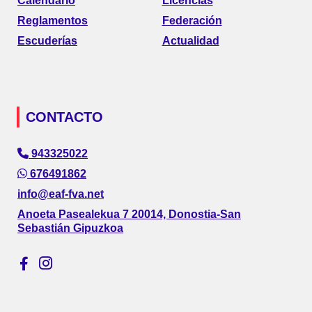
Calendario
Licencias
Reglamentos
Federación
Escuderías
Actualidad
CONTACTO
943325022
676491862
info@eaf-fva.net
Anoeta Pasealekua 7 20014, Donostia-San
Sebastián Gipuzkoa