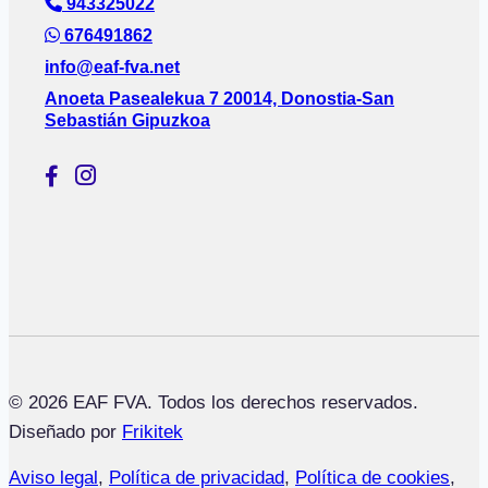
943325022
676491862
info@eaf-fva.net
Anoeta Pasealekua 7 20014, Donostia-San
Sebastián Gipuzkoa
© 2026 EAF FVA. Todos los derechos reservados.
Diseñado por
Frikitek
Aviso legal
,
Política de privacidad
,
Política de cookies
,