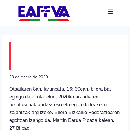
Saltar
al
contenido
Kirolarien 2020ko
bilera
28 de enero de 2020
Otsailaren 8an, larunbata, 16: 30ean, bilera bat
egingo da kirolariekin, 2020ko araudiaren
berritasunak aurkezteko eta egon daitezkeen
zalantzak argitzeko. Bilera Bizkaiko Federazioaren
egoitzan izango da, Martín Barúa Picaza kalean,
27 Bilbao.