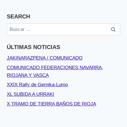
SEARCH
Buscar:
ÚLTIMAS NOTICIAS
JAKINARAZPENA / COMUNICADO
COMUNICADO FEDERACIONES NAVARRA,
RIOJANA Y VASCA
XXIX Rally de Gernika-Lumo
XL SUBIDA A URRAKI
X TRAMO DE TIERRA BAÑOS DE RIOJA