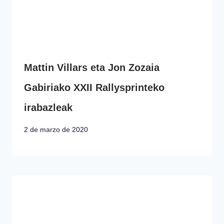
Mattin Villars eta Jon Zozaia
Gabiriako XXII Rallysprinteko
irabazleak
2 de marzo de 2020