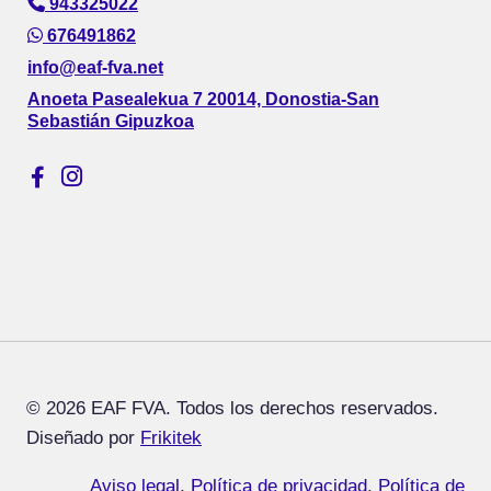
943325022
676491862
info@eaf-fva.net
Anoeta Pasealekua 7 20014, Donostia-San
Sebastián Gipuzkoa
© 2026 EAF FVA. Todos los derechos reservados.
Diseñado por
Frikitek
Aviso legal
,
Política de privacidad
,
Política de