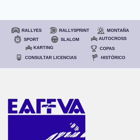
RALLYES
RALLYSPRINT
MONTAÑA
AUTOCROSS
SPORT
SLALOM
KARTING
COPAS
CONSULTAR LICENCIAS
HISTÓRICO