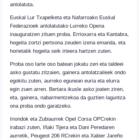
antolatuta.
Euskal Lur Txapelketa eta Nafarroako Euskal
Federazioek antolatutako Lurreko Opena
inauguratzen zituen proba. Errioxarra eta Kantabra,
hogeita zortzi pertsona zeuden izena emanda, eta
horietatik hogeita seik irteera hartzen zuten.
Proba oso tarte oso batean jokatu zen eta taldeei
asko gustatu zitzaien, gainera antolatzaileek ondo
egokitu zuten, aurreko egunean euria eta elurra
egin zuen arren. Bertara ikusle asko joaten ziren,
eta, gainera, nabarmentzekoa da guztien laguntza
ona proba ondo garatzeko.
Iriondok eta Zubiaurrek Opel Corsa OPCrekin
irabazi zuten, Iñaki Tijera eta Dani Peredaren
aurretik, Peugeot 206 RCrekin eta Xabier Jareño