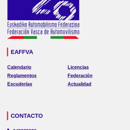
EAFFVA
Calendario
Licencias
Reglamentos
Federación
Escuderías
Actualidad
CONTACTO