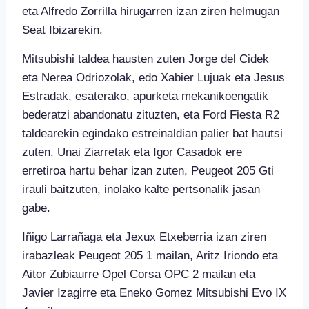
eta Alfredo Zorrilla hirugarren izan ziren helmugan
Seat Ibizarekin.
Mitsubishi taldea hausten zuten Jorge del Cidek
eta Nerea Odriozolak, edo Xabier Lujuak eta Jesus
Estradak, esaterako, apurketa mekanikoengatik
bederatzi abandonatu zituzten, eta Ford Fiesta R2
taldearekin egindako estreinaldian palier bat hautsi
zuten. Unai Ziarretak eta Igor Casadok ere
erretiroa hartu behar izan zuten, Peugeot 205 Gti
irauli baitzuten, inolako kalte pertsonalik jasan
gabe.
Iñigo Larrañaga eta Jexux Etxeberria izan ziren
irabazleak Peugeot 205 1 mailan, Aritz Iriondo eta
Aitor Zubiaurre Opel Corsa OPC 2 mailan eta
Javier Izagirre eta Eneko Gomez Mitsubishi Evo IX