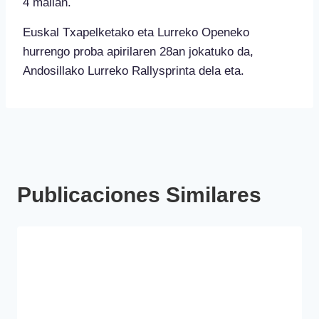
4 mailan.
Euskal Txapelketako eta Lurreko Openeko
hurrengo proba apirilaren 28an jokatuko da,
Andosillako Lurreko Rallysprinta dela eta.
Publicaciones Similares