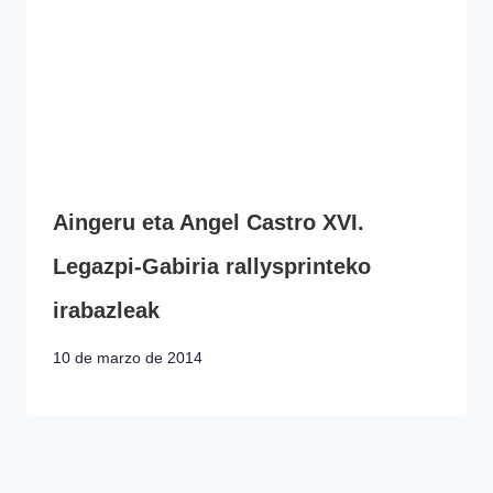
Aingeru eta Angel Castro XVI.
Legazpi-Gabiria rallysprinteko
irabazleak
10 de marzo de 2014