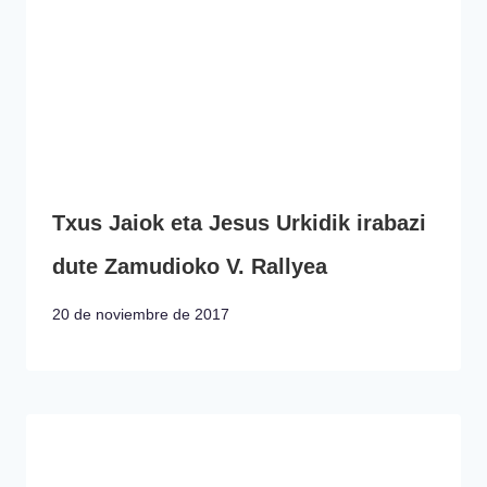
Txus Jaiok eta Jesus Urkidik irabazi
dute Zamudioko V. Rallyea
20 de noviembre de 2017