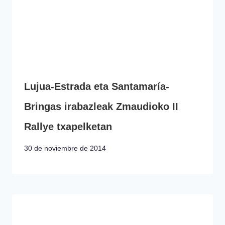
Lujua-Estrada eta Santamaría-
Bringas irabazleak Zmaudioko II
Rallye txapelketan
30 de noviembre de 2014