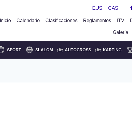
EUS
CAS
Inicio
Calendario
Clasificaciones
Reglamentos
ITV
Galería
SPORT
SLALOM
AUTOCROSS
KARTING
Vázquez en velocidad y
 Roberto Rentería en Reg.
VIII Rallye de Zamudio