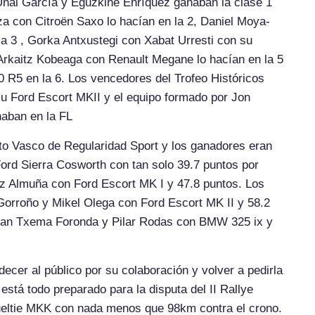
Unai García y Eguzkiñe Enríquez ganaban la clase 1
a con Citroën Saxo lo hacían en la 2, Daniel Moya-
a 3 , Gorka Antxustegi con Xabat Urresti con su
 Arkaitz Kobeaga con Renault Megane lo hacían en la 5
 R5 en la 6. Los vencedores del Trofeo Históricos
su Ford Escort MKII y el equipo formado por Jon
aban en la FL
o Vasco de Regularidad Sport y los ganadores eran
ord Sierra Cosworth con tan solo 39.7 puntos por
z Almuña con Ford Escort MK I y 47.8 puntos. Los
 Gorroño y Mikel Olega con Ford Escort MK II y 58.2
 eran Txema Foronda y Pilar Rodas con BMW 325 ix y
ecer al público por su colaboración y volver a pedirla
 está todo preparado para la disputa del II Rallye
bueltie MKK con nada menos que 98km contra el crono.