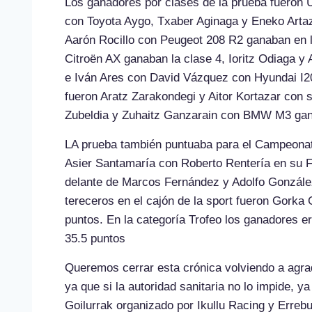
Los ganadores por clases de la prueba fueron 
con Toyota Aygo, Txaber Aginaga y Eneko Artaz
Aarón Rocillo con Peugeot 208 R2 ganaban en l
Citroën AX ganaban la clase 4, Ioritz Odiaga y
e Iván Ares con David Vázquez con Hyundai I20
fueron Aratz Zarakondegi y Aitor Kortazar con 
Zubeldia y Zuhaitz Ganzarain con BMW M3 gan
LA prueba también puntuaba para el Campeonat
Asier Santamaría con Roberto Rentería en su F
delante de Marcos Fernández y Adolfo Gonzále
tereceros en el cajón de la sport fueron Gorka
puntos. En la categoría Trofeo los ganadores
35.5 puntos
Queremos cerrar esta crónica volviendo a agrad
ya que si la autoridad sanitaria no lo impide, ya
Goilurrak organizado por Ikullu Racing y Erre