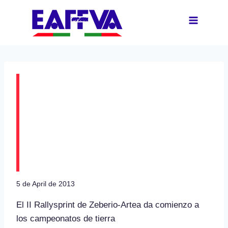
Skip
to
content
El próximo domingo se
disputa el II Rallysprint
de Tierra de Zeberio-
Artea
5 de April de 2013
El II Rallysprint de Zeberio-Artea da comienzo a
los campeonatos de tierra