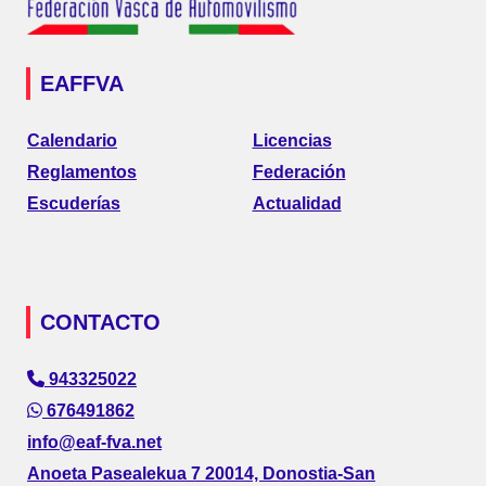
EAFFVA
Calendario
Licencias
Reglamentos
Federación
Escuderías
Actualidad
CONTACTO
943325022
676491862
info@eaf-fva.net
Anoeta Pasealekua 7 20014, Donostia-San