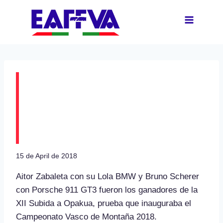
Skip
to
content
Aitor Zabaleta y Bruno
Scherer ganadores de
la XII Subida a Opakua
15 de April de 2018
Aitor Zabaleta con su Lola BMW y Bruno Scherer
con Porsche 911 GT3 fueron los ganadores de la
XII Subida a Opakua, prueba que inauguraba el
Campeonato Vasco de Montaña 2018.