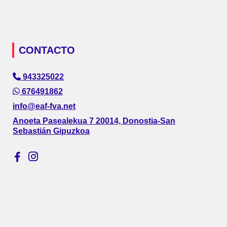
CONTACTO
943325022
676491862
info@eaf-fva.net
Anoeta Pasealekua 7 20014, Donostia-San
Sebastián Gipuzkoa