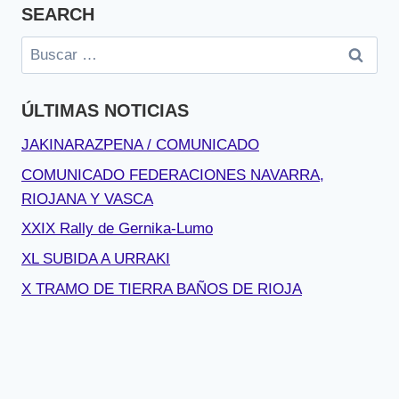
SEARCH
Buscar:
ÚLTIMAS NOTICIAS
JAKINARAZPENA / COMUNICADO
COMUNICADO FEDERACIONES NAVARRA,
RIOJANA Y VASCA
XXIX Rally de Gernika-Lumo
XL SUBIDA A URRAKI
X TRAMO DE TIERRA BAÑOS DE RIOJA