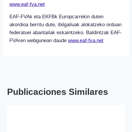
www.eaf-fva.net
EAF-FVAk eta EKFBk Europcarrekin duten
akordioa berritu dute, ibilgailuak alokatzeko orduan
federatuei abantailak eskaintzeko. Baldintzak EAF-
FVAren webgunean daude
www.eaf-fva.net
Publicaciones Similares