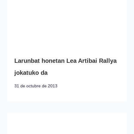
Larunbat honetan Lea Artibai Rallya
jokatuko da
31 de octubre de 2013