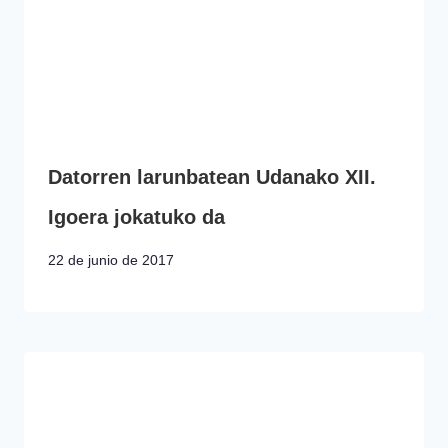
Datorren larunbatean Udanako XII.
Igoera jokatuko da
22 de junio de 2017