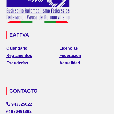
EAFFVA
Calendario
Licencias
Reglamentos
Federación
Escuderías
Actualidad
CONTACTO
943325022
676491862