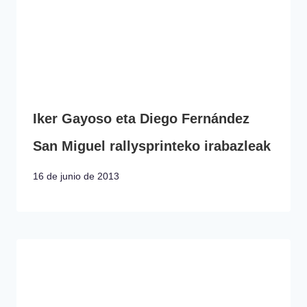
Iker Gayoso eta Diego Fernández
San Miguel rallysprinteko irabazleak
16 de junio de 2013