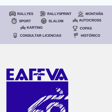
RALLYES
RALLYSPRINT
MONTAÑA
AUTOCROSS
SPORT
SLALOM
KARTING
COPAS
CONSULTAR LICENCIAS
HISTÓRICO