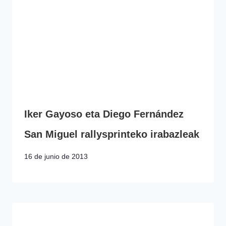
Iker Gayoso eta Diego Fernández
San Miguel rallysprinteko irabazleak
16 de junio de 2013