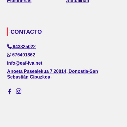
Escuderías
Actualidad
CONTACTO
943325022
676491862
info@eaf-fva.net
Anoeta Pasealekua 7 20014, Donostia-San
Sebastián Gipuzkoa