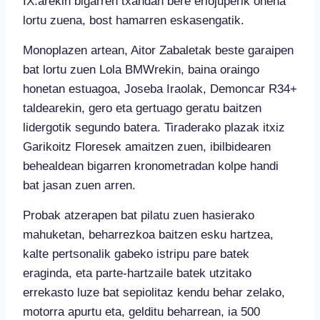
IX.arekin bigarren txandan bere erlojuperik onena
lortu zuena, bost hamarren eskasengatik.
Monoplazen artean, Aitor Zabaletak beste garaipen
bat lortu zuen Lola BMWrekin, baina oraingo
honetan estuagoa, Joseba Iraolak, Demoncar R34+
taldearekin, gero eta gertuago geratu baitzen
lidergotik segundo batera. Tiraderako plazak itxiz
Garikoitz Floresek amaitzen zuen, ibilbidearen
behealdean bigarren kronometradan kolpe handi
bat jasan zuen arren.
Probak atzerapen bat pilatu zuen hasierako
mahuketan, beharrezkoa baitzen esku hartzea,
kalte pertsonalik gabeko istripu pare batek
eraginda, eta parte-hartzaile batek utzitako
errekasto luze bat sepiolitaz kendu behar zelako,
motorra apurtu eta, gelditu beharrean, ia 500