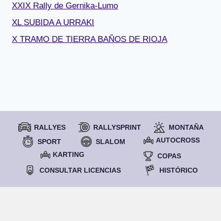
XXIX Rally de Gernika-Lumo
XL SUBIDA A URRAKI
X TRAMO DE TIERRA BAÑOS DE RIOJA
RALLYES
RALLYSPRINT
MONTAÑA
AUTOCROSS
SPORT
SLALOM
KARTING
COPAS
CONSULTAR LICENCIAS
HISTÓRICO