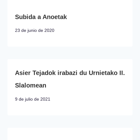
Subida a Anoetak
23 de junio de 2020
Asier Tejadok irabazi du Urnietako II.
Slalomean
9 de julio de 2021