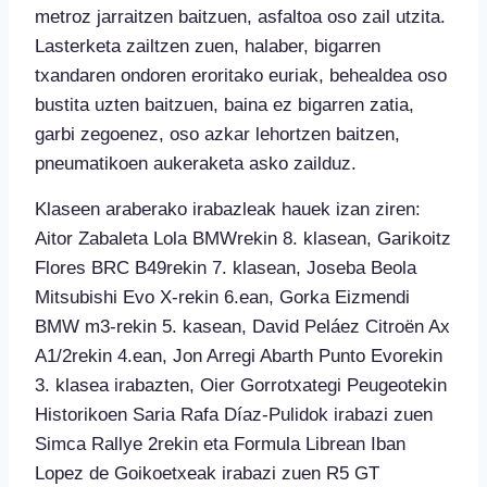
metroz jarraitzen baitzuen, asfaltoa oso zail utzita.
Lasterketa zailtzen zuen, halaber, bigarren
txandaren ondoren eroritako euriak, behealdea oso
bustita uzten baitzuen, baina ez bigarren zatia,
garbi zegoenez, oso azkar lehortzen baitzen,
pneumatikoen aukeraketa asko zailduz.
Klaseen araberako irabazleak hauek izan ziren:
Aitor Zabaleta Lola BMWrekin 8. klasean, Garikoitz
Flores BRC B49rekin 7. klasean, Joseba Beola
Mitsubishi Evo X-rekin 6.ean, Gorka Eizmendi
BMW m3-rekin 5. kasean, David Peláez Citroën Ax
A1/2rekin 4.ean, Jon Arregi Abarth Punto Evorekin
3. klasea irabazten, Oier Gorrotxategi Peugeotekin
Historikoen Saria Rafa Díaz-Pulidok irabazi zuen
Simca Rallye 2rekin eta Formula Librean Iban
Lopez de Goikoetxeak irabazi zuen R5 GT