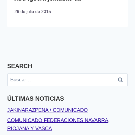
26 de julio de 2015
SEARCH
Buscar:
ÚLTIMAS NOTICIAS
JAKINARAZPENA / COMUNICADO
COMUNICADO FEDERACIONES NAVARRA,
RIOJANA Y VASCA