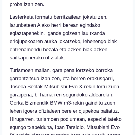
proba izan zen.
Lasterketa formatu berritzailean jokatu zen,
larunbatean Aiako herri berean egindako
egiaztapenekin, igande goizean lau txanda
erlojupekoaren aurka jokatzeko, lehenengo biak
entrenamendu bezala eta azken biak azken
sailkapenerako ofizialak.
Turismoen mailan, garaipena lortzeko borroka
garrantzitsua izan zen, eta horren erakusgarri,
Joseba Beolak Mitsubishi Evo X-rekin lortu zuen
garaipena, bi hamarren segundoko aldearekin,
Gorka Eizmendik BMW m3-rekin gainditu zuen
lehen igoera ofizialean bere erlojupekoa baliatuz.
Hirugarren, turismoen podiumean, espezialitateko
egungo txapelduna, Iban Tarsicio, Mitsubishi Evo