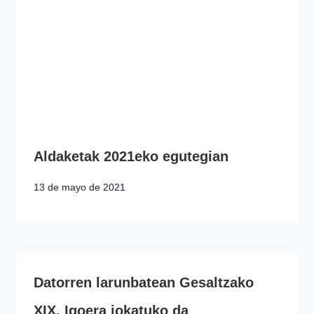
Aldaketak 2021eko egutegian
13 de mayo de 2021
Datorren larunbatean Gesaltzako
XIX. Igoera jokatuko da