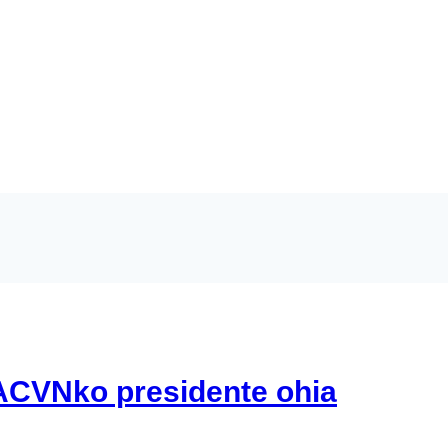
eta Joseba Sánchez Espainiak
RACVNko presidente ohia