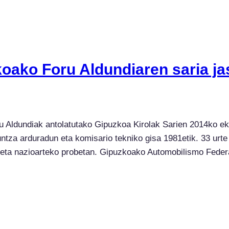
oako Foru Aldundiaren saria ja
 Aldundiak antolatutako Gipuzkoa Kirolak Sarien 2014ko eki
za arduradun eta komisario tekniko gisa 1981etik. 33 urte 
io eta nazioarteko probetan. Gipuzkoako Automobilismo Feder