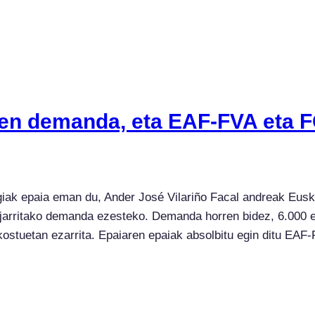
oren demanda, eta EAF-FVA eta F
giak epaia eman du, Ander José Vilariño Facal andreak Eus
rritako demanda ezesteko. Demanda horren bidez, 6.000 eur
a kostuetan ezarrita. Epaiaren epaiak absolbitu egin ditu E