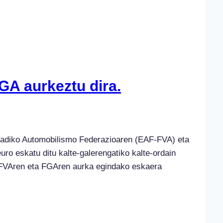
GA aurkeztu dira.
kadiko Automobilismo Federazioaren (EAF-FVA) eta
o eskatu ditu kalte-galerengatiko kalte-ordain
AF-FVAren eta FGAren aurka egindako eskaera