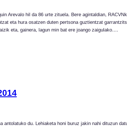
in Arevalo hil da 86 urte zituela. Bere agintaldian, RACVN
zat eta hura osatzen duten pertsona guztientzat garrantzits
aizik eta, gainera, lagun min bat ere joango zaigulako….
 2014
a antolatuko du. Lehiaketa honi buruz jakin nahi dituzun da