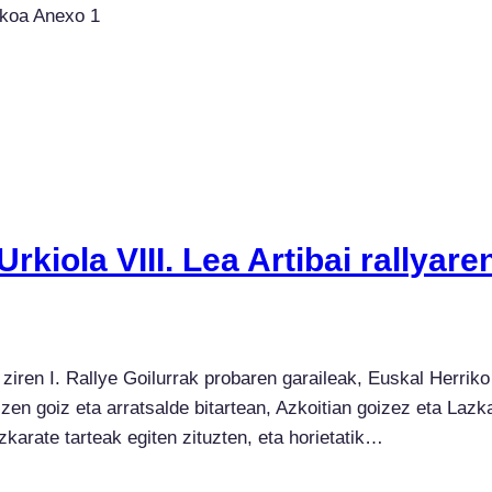
ikoa Anexo 1
rkiola VIII. Lea Artibai rallyare
ziren I. Rallye Goilurrak probaren garaileak, Euskal Herrik
 zen goiz eta arratsalde bitartean, Azkoitian goizez eta Lazk
zkarate tarteak egiten zituzten, eta horietatik…