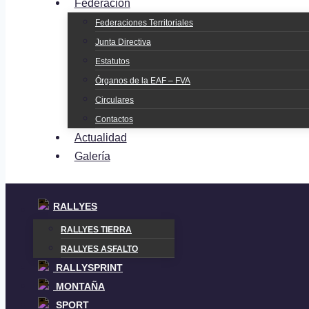
Federación
Federaciones Territoriales
Junta Directiva
Estatutos
Órganos de la EAF – FVA
Circulares
Contactos
Actualidad
Galería
RALLYES
RALLYES TIERRA
RALLYES ASFALTO
RALLYSPRINT
MONTAÑA
SPORT