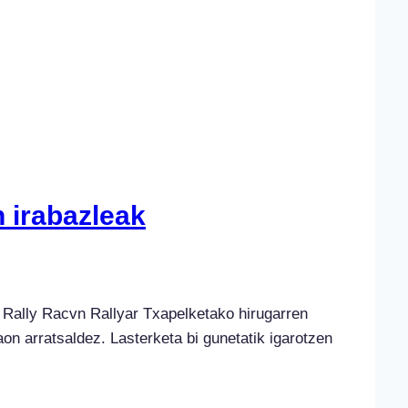
n irabazleak
o Rally Racvn Rallyar Txapelketako hirugarren
aon arratsaldez. Lasterketa bi gunetatik igarotzen