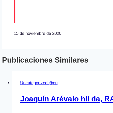
Aritz Iriondo «Akulu» 
2RM
15 de noviembre de 2020
Publicaciones Similares
Uncategorized @eu
Joaquín Arévalo hil da, 