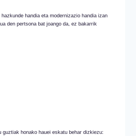
k hazkunde handia eta modernizazio handia izan
ua den pertsona bat joango da, ez bakarrik
tu guztiak honako hauei eskatu behar dizkiezu: