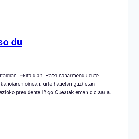
so du
taldian. Ekitaldian, Patxi nabarmendu dute
kanoiaren oinean, urte hauetan guztietan
azioko presidente Iñigo Cuestak eman dio saria.