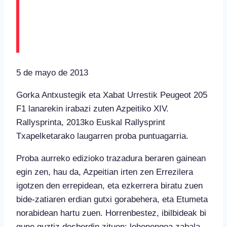
XIV. Rallysprinteko
irabazleak
5 de mayo de 2013
Gorka Antxustegik eta Xabat Urrestik Peugeot 205
F1 lanarekin irabazi zuten Azpeitiko XIV.
Rallysprinta, 2013ko Euskal Rallysprint
Txapelketarako laugarren proba puntuagarria.
Proba aurreko edizioko trazadura beraren gainean
egin zen, hau da, Azpeitian irten zen Errezilera
igotzen den errepidean, eta ezkerrera biratu zuen
bide-zatiaren erdian gutxi gorabehera, eta Etumeta
norabidean hartu zuen. Horrenbestez, ibilbideak bi
gune guztiz desberdin zituen; lehenengoa zabala