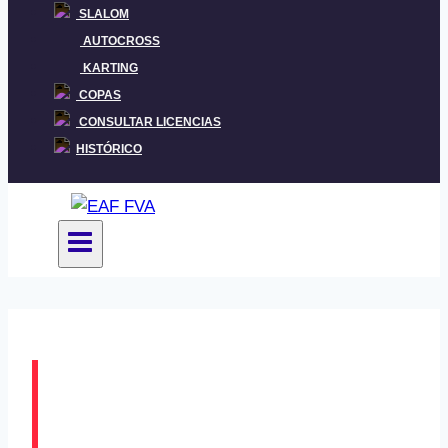
SLALOM
AUTOCROSS
KARTING
COPAS
CONSULTAR LICENCIAS
HISTÓRICO
Gorka Antxustegi eta
Xabat Urresti Azpeitiko