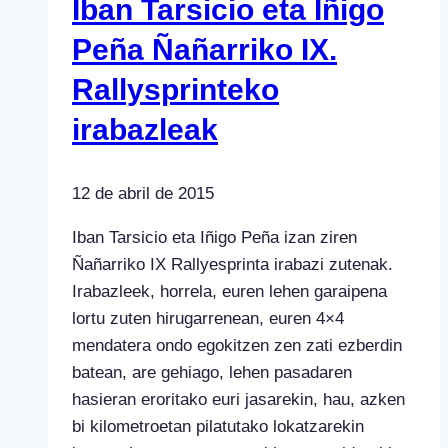
Iban Tarsicio eta Iñigo
Peña Ñañarriko IX.
Rallysprinteko
irabazleak
12 de abril de 2015
Iban Tarsicio eta Iñigo Peña izan ziren
Ñañarriko IX Rallyesprinta irabazi zutenak.
Irabazleek, horrela, euren lehen garaipena
lortu zuten hirugarrenean, euren 4×4
mendatera ondo egokitzen zen zati ezberdin
batean, are gehiago, lehen pasadaren
hasieran eroritako euri jasarekin, hau, azken
bi kilometroetan pilatutako lokatzarekin