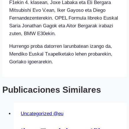
F1ekin 4. klasean, Joxe Labaka eta Eli Bergara
Mitsubishi Evo V.ean, Iker Gayoso eta Diego
Fernandezenterekin. OPEL Formula libreko Euskal
Saria Jonathan Gagok eta Aitor Bergarak irabazi
zuten, BMW E30ekin.
Hurrengo proba datorren larunbatean izango da,
Mendiko Euskal Txapelketako lehen probarekin,
Gorlako igoerarekin.
Publicaciones Similares
Uncategorized @eu