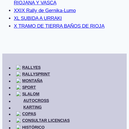
RIOJANA Y VASCA
XXIX Rally de Gernika-Lumo
XL SUBIDA A URRAKI
X TRAMO DE TIERRA BAÑOS DE RIOJA
RALLYES
RALLYSPRINT
MONTAÑA
SPORT
SLALOM
AUTOCROSS
KARTING
COPAS
CONSULTAR LICENCIAS
HISTÓRICO