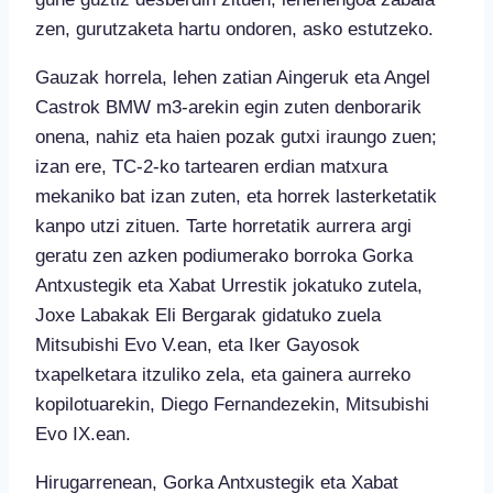
zen, gurutzaketa hartu ondoren, asko estutzeko.
Gauzak horrela, lehen zatian Aingeruk eta Angel
Castrok BMW m3-arekin egin zuten denborarik
onena, nahiz eta haien pozak gutxi iraungo zuen;
izan ere, TC-2-ko tartearen erdian matxura
mekaniko bat izan zuten, eta horrek lasterketatik
kanpo utzi zituen. Tarte horretatik aurrera argi
geratu zen azken podiumerako borroka Gorka
Antxustegik eta Xabat Urrestik jokatuko zutela,
Joxe Labakak Eli Bergarak gidatuko zuela
Mitsubishi Evo V.ean, eta Iker Gayosok
txapelketara itzuliko zela, eta gainera aurreko
kopilotuarekin, Diego Fernandezekin, Mitsubishi
Evo IX.ean.
Hirugarrenean, Gorka Antxustegik eta Xabat