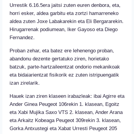
Urrestik 6.16.5era jaitsi zuten euren denbora, eta,
horri esker, aldea garbitu eta zortzi hamarreneko
aldea zuten Joxe Labakarekin eta Eli Bergararekin.
Hirugarrenak podiumean, Iker Gayoso eta Diego
Fernandez.
Proban zehar, eta batez ere lehenengo proban,
abandonu dezente gertatuko ziren, horietako
batzuk, parte-hartzaileentzat ondorio mekanikoak
eta bidaiarientzat fisikorik ez zuten istripuengatik
izan zirelarik.
Hauek izan ziren klaseen irabazleak: ibai Agirre eta
Ander Ginea Peugeot 106rekin 1. klasean, Egoitz
eta Xabi Mujika Saxo VTS 2. klasean, Ander Arana
eta Arkaitz Kobeaga Peugeot 309rekin 3. klasean,
Gorka Antxustegi eta Xabat Urresti Peugeot 205