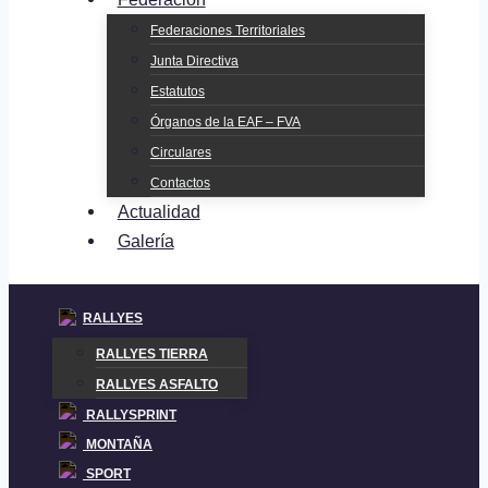
Federaciones Territoriales
Junta Directiva
Estatutos
Órganos de la EAF – FVA
Circulares
Contactos
Actualidad
Galería
RALLYES
RALLYES TIERRA
RALLYES ASFALTO
RALLYSPRINT
MONTAÑA
SPORT