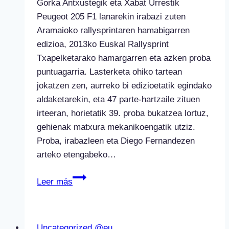
Gorka Antxustegik eta Xabat Urrestik
Peugeot 205 F1 lanarekin irabazi zuten
Aramaioko rallysprintaren hamabigarren
edizioa, 2013ko Euskal Rallysprint
Txapelketarako hamargarren eta azken proba
puntuagarria. Lasterketa ohiko tartean
jokatzen zen, aurreko bi edizioetatik egindako
aldaketarekin, eta 47 parte-hartzaile zituen
irteeran, horietatik 39. proba bukatzea lortuz,
gehienak matxura mekanikoengatik utziz.
Proba, irabazleen eta Diego Fernandezen
arteko etengabeko…
Gorka
Leer más
Antxustegi
eta
Xabat
Uncategorized @eu