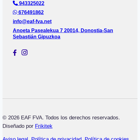
943325022
676491862
info@eaf-fva.net
Anoeta Pasealekua 7 20014, Donostia-San
Sebastián Gipuzkoa
© 2026 EAF FVA. Todos los derechos reservados.
Diseñado por
Frikitek
Aviso legal
,
Política de privacidad
,
Política de cookies
,