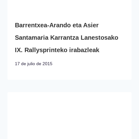
Barrentxea-Arando eta Asier
Santamaria Karrantza Lanestosako
IX. Rallysprinteko irabazleak
17 de julio de 2015