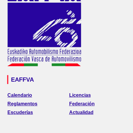
EAFFVA
Calendario
Licencias
Reglamentos
Federación
Escuderías
Actualidad