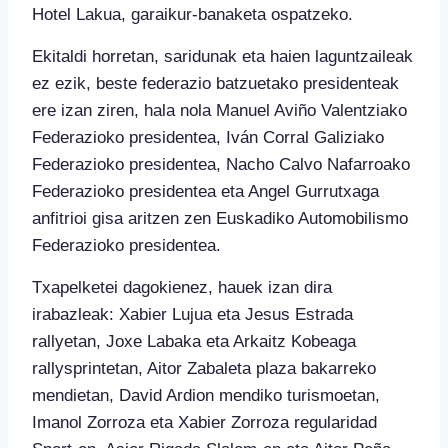
Hotel Lakua, garaikur-banaketa ospatzeko.
Ekitaldi horretan, saridunak eta haien laguntzaileak
ez ezik, beste federazio batzuetako presidenteak
ere izan ziren, hala nola Manuel Aviño Valentziako
Federazioko presidentea, Iván Corral Galiziako
Federazioko presidentea, Nacho Calvo Nafarroako
Federazioko presidentea eta Angel Gurrutxaga
anfitrioi gisa aritzen zen Euskadiko Automobilismo
Federazioko presidentea.
Txapelketei dagokienez, hauek izan dira
irabazleak: Xabier Lujua eta Jesus Estrada
rallyetan, Joxe Labaka eta Arkaitz Kobeaga
rallysprintetan, Aitor Zabaleta plaza bakarreko
mendietan, David Ardion mendiko turismoetan,
Imanol Zorroza eta Xabier Zorroza regularidad