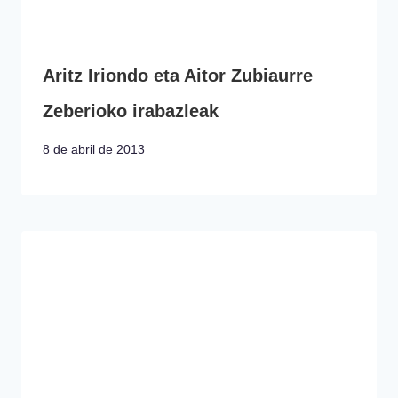
Aritz Iriondo eta Aitor Zubiaurre
Zeberioko irabazleak
8 de abril de 2013