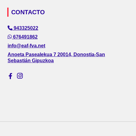
CONTACTO
943325022
676491862
info@eaf-fva.net
Anoeta Pasealekua 7 20014, Donostia-San
Sebastián Gipuzkoa