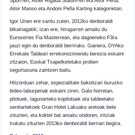
Sport-en, Asier Rigada Slalom-en eta Aitor Peña,
Aitor Manso eta Andoni Peña Karting kategorietan.
Igor Urien ere saritu zuten, 2012ko denboraldi
bikainagatik; izan ere, hirugarren amaitu du
Euroseries Fia Masterrean, eta dagoeneko F3ra
jauzi egin du denboraldi berrirako. Gainera, DYAko
Errekate Taldeari errekonozimendu berezia eskaini
zitzaion, Euskal Txapelketetako proben
segurtasuna zaintzen baitu.
Hitzorduan zehar, espezialitate bakoitzari buruzko
bideo-laburpenak eskaini ziren. Gala horretan,
pilotuek, lagunarteko kopilotuek eta taldeetako
senitartekoek Gran Hotel Lakuako aretoak bete
zituzten, eta koktel bat amaitu ondoren, iritziak
trukatu zituzten 2013ko denboraldi berriari begira.