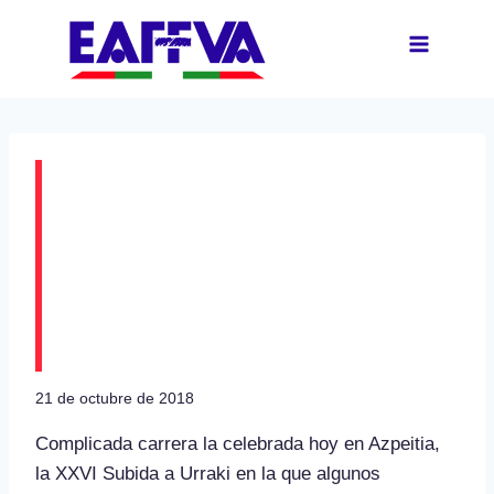
Saltar
al
contenido
Zitor Zabaleta y José
A. López Fombona
ganadores de la XXXVI
Subida a Urraki
21 de octubre de 2018
Complicada carrera la celebrada hoy en Azpeitia,
la XXVI Subida a Urraki en la que algunos