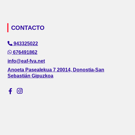
CONTACTO
943325022
676491862
info@eaf-fva.net
Anoeta Pasealekua 7 20014, Donostia-San
Sebastián Gipuzkoa