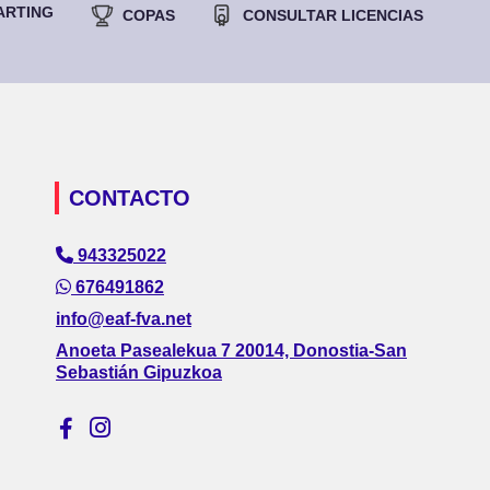
ARTING
COPAS
CONSULTAR LICENCIAS
CONTACTO
943325022
676491862
info@eaf-fva.net
Anoeta Pasealekua 7 20014, Donostia-San
Sebastián Gipuzkoa