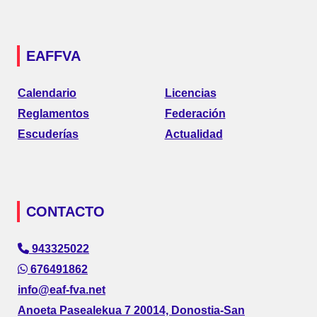
EAFFVA
Calendario
Licencias
Reglamentos
Federación
Escuderías
Actualidad
CONTACTO
943325022
676491862
info@eaf-fva.net
Anoeta Pasealekua 7 20014, Donostia-San