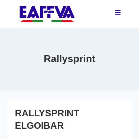
Saltar
al
contenido
Rallysprint
RALLYSPRINT
ELGOIBAR