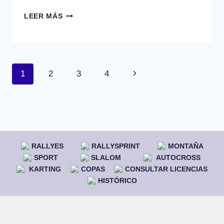
II
LEER MÁS
RALLYSPRINT
DE
INTXORTA
Navegación
Siguiente
1
2
3
4
de
página
página
RALLYES
RALLYSPRINT
MONTAÑA
SPORT
SLALOM
AUTOCROSS
KARTING
COPAS
CONSULTAR LICENCIAS
HISTÓRICO