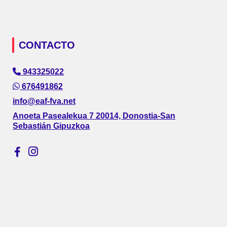
CONTACTO
943325022
676491862
info@eaf-fva.net
Anoeta Pasealekua 7 20014, Donostia-San
Sebastián Gipuzkoa