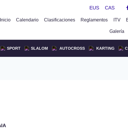
EUS
CAS
Inicio
Calendario
Clasificaciones
Reglamentos
ITV
Galería
SPORT
SLALOM
AUTOCROSS
KARTING
C
lye Balcón de Bizkaia
AIA