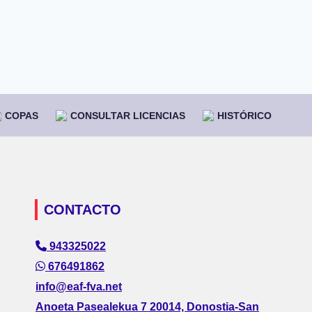
COPAS
CONSULTAR LICENCIAS
HISTÓRICO
CONTACTO
943325022
676491862
info@eaf-fva.net
Anoeta Pasealekua 7 20014, Donostia-San