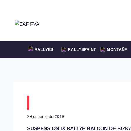
Saltar
al
contenido
RALLYES
RALLYSPRINT
MONTAÑA
Suspendido el IX Ral
29 de junio de 2019
SUSPENSION IX RALLYE BALCON DE BIZK