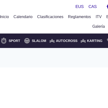
EUS
CAS
Inicio
Calendario
Clasificaciones
Reglamentos
ITV
Galería
SPORT
SLALOM
AUTOCROSS
KARTING
AMO TC2-4 ZEANURI EN
ON DE BIZKAIA