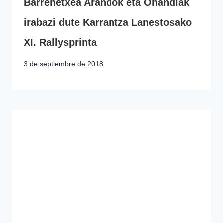
Barrenetxea Arandok eta Onandiak
irabazi dute Karrantza Lanestosako
XI. Rallysprinta
3 de septiembre de 2018