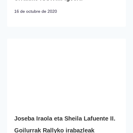
16 de octubre de 2020
Joseba Iraola eta Sheila Lafuente II.
Goilurrak Rallyko irabazleak