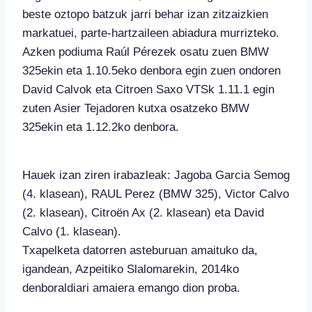
beste oztopo batzuk jarri behar izan zitzaizkien
markatuei, parte-hartzaileen abiadura murrizteko.
Azken podiuma Raúl Pérezek osatu zuen BMW
325ekin eta 1.10.5eko denbora egin zuen ondoren
David Calvok eta Citroen Saxo VTSk 1.11.1 egin
zuten Asier Tejadoren kutxa osatzeko BMW
325ekin eta 1.12.2ko denbora.
Hauek izan ziren irabazleak: Jagoba Garcia Semog
(4. klasean), RAUL Perez (BMW 325), Victor Calvo
(2. klasean), Citroën Ax (2. klasean) eta David
Calvo (1. klasean).
Txapelketa datorren asteburuan amaituko da,
igandean, Azpeitiko Slalomarekin, 2014ko
denboraldiari amaiera emango dion proba.