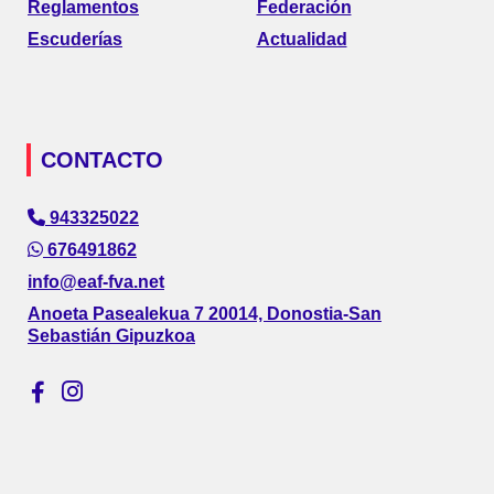
Reglamentos
Federación
Escuderías
Actualidad
CONTACTO
943325022
676491862
info@eaf-fva.net
Anoeta Pasealekua 7 20014, Donostia-San
Sebastián Gipuzkoa