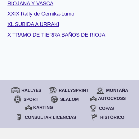
RIOJANA Y VASCA
XXIX Rally de Gernika-Lumo
XL SUBIDA A URRAKI
X TRAMO DE TIERRA BAÑOS DE RIOJA
RALLYES
RALLYSPRINT
MONTAÑA
AUTOCROSS
SPORT
SLALOM
KARTING
COPAS
CONSULTAR LICENCIAS
HISTÓRICO