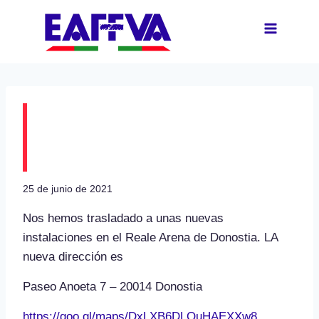
Saltar
al
contenido
Nueva dirección de las
oficinas de la EAF-FVA
25 de junio de 2021
Nos hemos trasladado a unas nuevas
instalaciones en el Reale Arena de Donostia. LA
nueva dirección es
Paseo Anoeta 7 – 20014 Donostia
https://goo.gl/maps/DxLXB6DLQuHAEXXw8