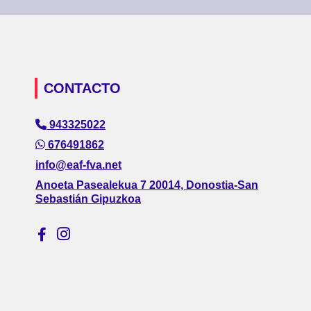
CONTACTO
943325022
676491862
info@eaf-fva.net
Anoeta Pasealekua 7 20014, Donostia-San
Sebastián Gipuzkoa