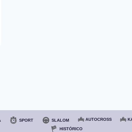
AUTOCROSS
K
A
SPORT
SLALOM
HISTÓRICO