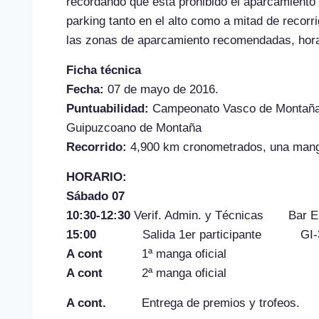
recordando que está prohibido el aparcamiento e
parking tanto en el alto como a mitad de recor
las zonas de aparcamiento recomendadas, horar
Ficha técnica
Fecha:
07 de mayo de 2016.
Puntuabilidad:
Campeonato Vasco de Montaña,
Guipuzcoano de Montaña
Recorrido:
4,900 km cronometrados, una manga
HORARIO:
Sábado 07
10:30-12:30
Verif. Admin. y Técnicas Bar Eus
15:00
Salida 1er participante GI-
A cont
1ª manga oficial
A cont
2ª manga oficial
A cont.
Entrega de premios y trofeos.