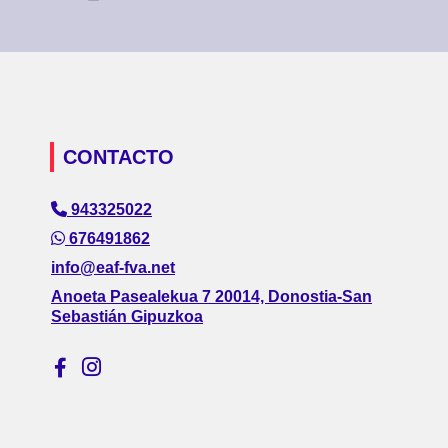
CONTACTO
943325022
676491862
info@eaf-fva.net
Anoeta Pasealekua 7 20014, Donostia-San
Sebastián Gipuzkoa