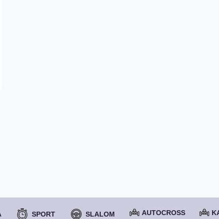
AUTOCROSS
K
A
SPORT
SLALOM