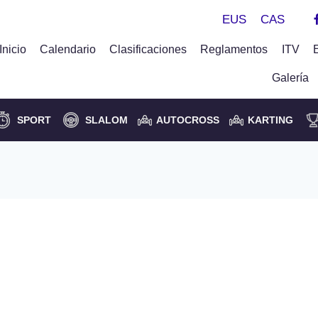
EUS
CAS
Inicio
Calendario
Clasificaciones
Reglamentos
ITV
Galería
SPORT
SLALOM
AUTOCROSS
KARTING
sputa la XXV Subida a