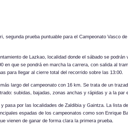
a el IV Rallysprint de Goierr
rri, segunda prueba puntuable para el Campeonato Vasco de
ntamiento de Lazkao, localidad donde el sábado se podrán v
:00 en que se pondrá en marcha la carrera, con salida al tr
as para llegar al cierre total del recorrido sobre las 13:00.
el más largo del campeonato con 16 km. Se trata de un traza
trado: subidas, bajadas, zonas anchas y rápidas y a la par 
 y pasa por las localidades de Zaldibia y Gaintza. La lista d
 principales espadas de los campeonatos como son Enrique 
ue vienen de ganar de forma clara la primera prueba.