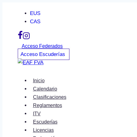
Saltar
EUS
al
CAS
contenido
Acceso Federados
Acceso Escuderías
Inicio
Calendario
Clasificaciones
Reglamentos
ITV
Escuderías
Licencias