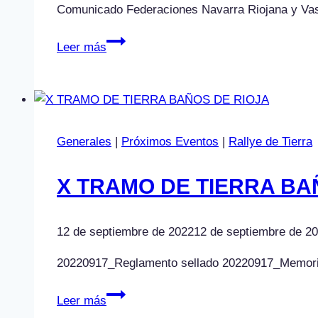
Comunicado Federaciones Navarra Riojana y Va
COMUNICADO
Leer más
FEDERACIONES
NAVARRA,
RIOJANA
Y
VASCA
Generales
|
Próximos Eventos
|
Rallye de Tierra
X TRAMO DE TIERRA BA
12 de septiembre de 2022
12 de septiembre de 2
20220917_Reglamento sellado 20220917_Memoria In
X
Leer más
TRAMO