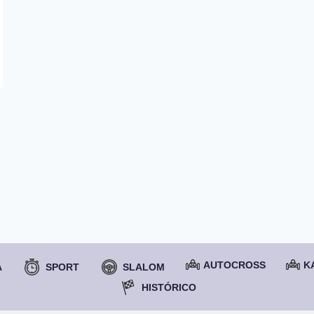
AUTOCROSS
K
A
SPORT
SLALOM
HISTÓRICO