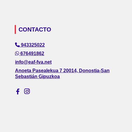
CONTACTO
943325022
676491862
info@eaf-fva.net
Anoeta Pasealekua 7 20014, Donostia-San
Sebastián Gipuzkoa