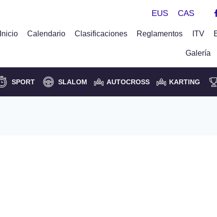
EUS
CAS
Inicio
Calendario
Clasificaciones
Reglamentos
ITV
Galería
SPORT
SLALOM
AUTOCROSS
KARTING
é A. López Fombona
II Subida a Jaizkibel