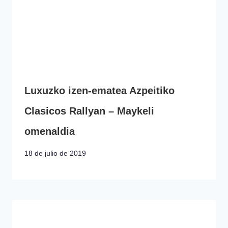
Luxuzko izen-ematea Azpeitiko
Clasicos Rallyan – Maykeli
omenaldia
18 de julio de 2019