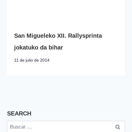
San Migueleko XII. Rallysprinta
jokatuko da bihar
11 de julio de 2014
SEARCH
Buscar: