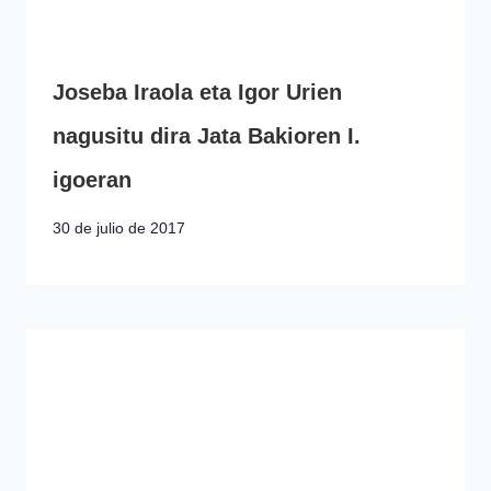
Joseba Iraola eta Igor Urien
nagusitu dira Jata Bakioren I.
igoeran
30 de julio de 2017