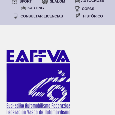
AUTOCROSS
SPORT
SLALOM
KARTING
COPAS
CONSULTAR LICENCIAS
HISTÓRICO