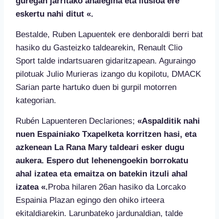
guregan jarritako ahalegina eta ilusioa ere
eskertu nahi ditut «.
Bestalde, Ruben Lapuentek ere denboraldi berri bat
hasiko du Gasteizko taldearekin, Renault Clio
Sport talde indartsuaren gidaritzapean. Aguraingo
pilotuak Julio Murieras izango du kopilotu, DMACK
Sarian parte hartuko duen bi gurpil motorren
kategorian.
Rubén Lapuenteren Declariones;
«Aspalditik nahi
nuen Espainiako Txapelketa korritzen hasi, eta
azkenean La Rana Mary taldeari esker dugu
aukera. Espero dut lehenengoekin borrokatu
ahal izatea eta emaitza on batekin itzuli ahal
izatea «.
Proba hilaren 26an hasiko da Lorcako
Espainia Plazan egingo den ohiko irteera
ekitaldiarekin. Larunbateko jardunaldian, talde