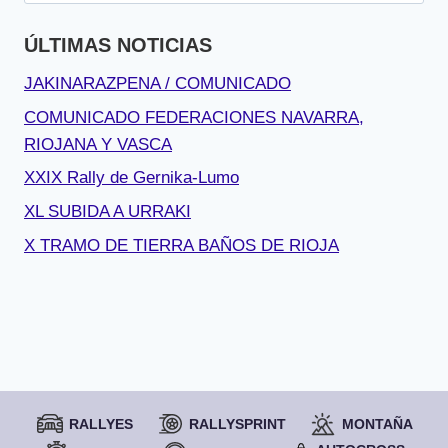
ÚLTIMAS NOTICIAS
JAKINARAZPENA / COMUNICADO
COMUNICADO FEDERACIONES NAVARRA,
RIOJANA Y VASCA
XXIX Rally de Gernika-Lumo
XL SUBIDA A URRAKI
X TRAMO DE TIERRA BAÑOS DE RIOJA
RALLYES
RALLYSPRINT
MONTAÑA