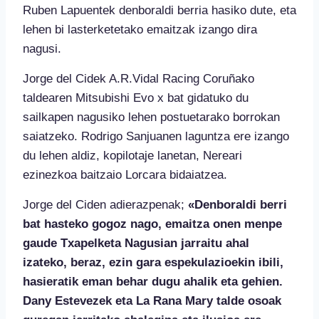
Ruben Lapuentek denboraldi berria hasiko dute, eta
lehen bi lasterketetako emaitzak izango dira
nagusi.
Jorge del Cidek A.R.Vidal Racing Coruñako
taldearen Mitsubishi Evo x bat gidatuko du
sailkapen nagusiko lehen postuetarako borrokan
saiatzeko. Rodrigo Sanjuanen laguntza ere izango
du lehen aldiz, kopilotaje lanetan, Nereari
ezinezkoa baitzaio Lorcara bidaiatzea.
Jorge del Ciden adierazpenak;
«Denboraldi berri
bat hasteko gogoz nago, emaitza onen menpe
gaude Txapelketa Nagusian jarraitu ahal
izateko, beraz, ezin gara espekulazioekin ibili,
hasieratik eman behar dugu ahalik eta gehien.
Dany Estevezek eta La Rana Mary talde osoak