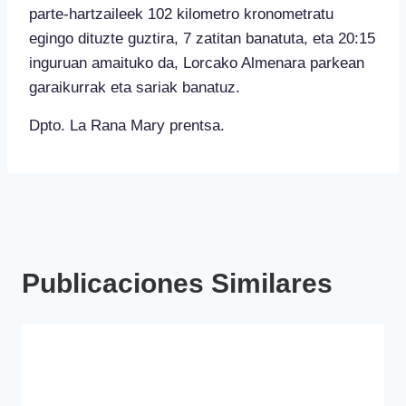
parte-hartzaileek 102 kilometro kronometratu
egingo dituzte guztira, 7 zatitan banatuta, eta 20:15
inguruan amaituko da, Lorcako Almenara parkean
garaikurrak eta sariak banatuz.
Dpto. La Rana Mary prentsa.
Publicaciones Similares