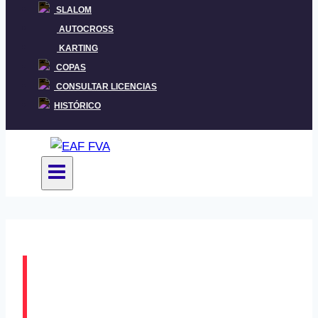
SLALOM
AUTOCROSS
KARTING
COPAS
CONSULTAR LICENCIAS
HISTÓRICO
JATABE-MARURI
LURREKO I.