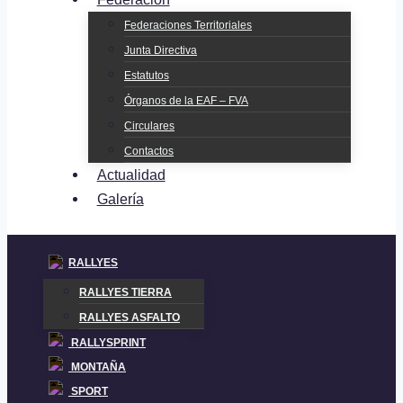
Federaciones Territoriales
Junta Directiva
Estatutos
Órganos de la EAF – FVA
Circulares
Contactos
Actualidad
Galería
RALLYES
RALLYES TIERRA
RALLYES ASFALTO
RALLYSPRINT
MONTAÑA
SPORT