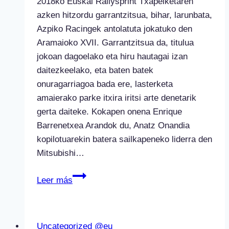
2018ko Euskal Rallysprint Txapelketaren
azken hitzordu garrantzitsua, bihar, larunbata,
Azpiko Racingek antolatuta jokatuko den
Aramaioko XVII. Garrantzitsua da, titulua
jokoan dagoelako eta hiru hautagai izan
daitezkeelako, eta baten batek
onuragarriagoa bada ere, lasterketa
amaierako parke itxira iritsi arte denetarik
gerta daiteke. Kokapen onena Enrique
Barrenetxea Arandok du, Anatz Onandia
kopilotuarekin batera sailkapeneko liderra den
Mitsubishi…
Aramaioko
Leer más
XVII.
Rallysprintak
amaiera
Uncategorized @eu