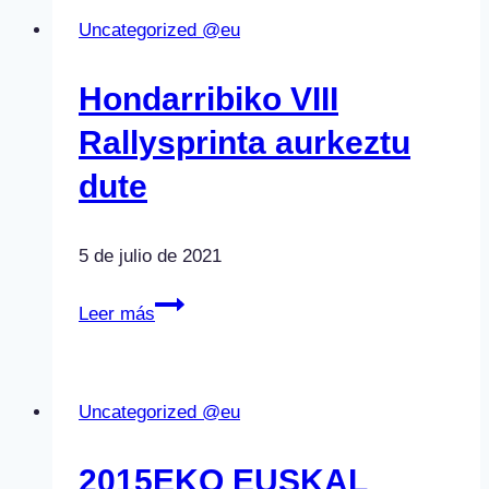
Uncategorized @eu
Hondarribiko VIII
Rallysprinta aurkeztu
dute
5 de julio de 2021
Hondarribiko
Leer más
VIII
Rallysprinta
aurkeztu
Uncategorized @eu
dute
2015EKO EUSKAL