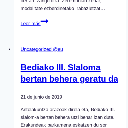
bertan izango dira. Zeremonian zehar,
modalitate ezberdinetako irabazletzat…
2015EKO
Leer más
EUSKAL
TXAPELKETEN
SARI-
Uncategorized @eu
BANAKETA
Bediako III. Slaloma
bertan behera geratu da
21 de junio de 2019
Antolakuntza arazoak direla eta, Bediako III.
slalom-a bertan behera utzi behar izan dute.
Erakundeak barkamena eskatzen du sor