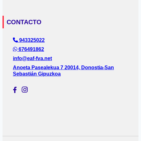
CONTACTO
943325022
676491862
info@eaf-fva.net
Anoeta Pasealekua 7 20014, Donostia-San
Sebastián Gipuzkoa