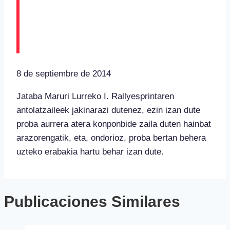
RALLYSPRINT-A
BERTAN BEHERA
8 de septiembre de 2014
Jataba Maruri Lurreko I. Rallyesprintaren
antolatzaileek jakinarazi dutenez, ezin izan dute
proba aurrera atera konponbide zaila duten hainbat
arazorengatik, eta, ondorioz, proba bertan behera
uzteko erabakia hartu behar izan dute.
Publicaciones Similares