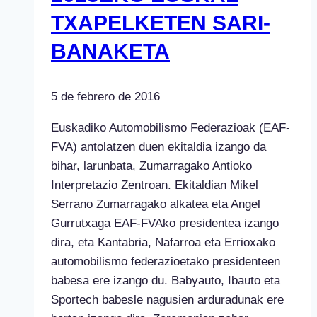
TXAPELKETEN SARI-
BANAKETA
5 de febrero de 2016
Euskadiko Automobilismo Federazioak (EAF-
FVA) antolatzen duen ekitaldia izango da
bihar, larunbata, Zumarragako Antioko
Interpretazio Zentroan. Ekitaldian Mikel
Serrano Zumarragako alkatea eta Angel
Gurrutxaga EAF-FVAko presidentea izango
dira, eta Kantabria, Nafarroa eta Errioxako
automobilismo federazioetako presidenteen
babesa ere izango du. Babyauto, Ibauto eta
Sportech babesle nagusien arduradunak ere