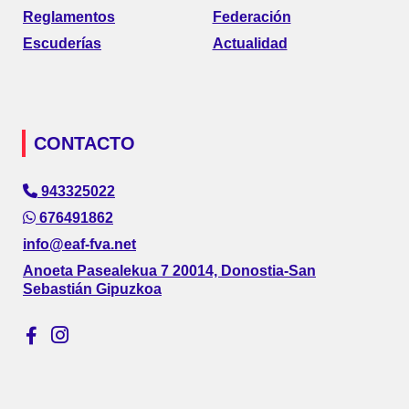
Reglamentos
Federación
Escuderías
Actualidad
CONTACTO
943325022
676491862
info@eaf-fva.net
Anoeta Pasealekua 7 20014, Donostia-San
Sebastián Gipuzkoa