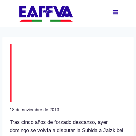
Saltar
al
contenido
Iraola y Antonio López
Fombona ganadores
en la XXXV Subida a
Jaizkibel
18 de noviembre de 2013
Tras cinco años de forzado descanso, ayer
domingo se volvía a disputar la Subida a Jaizkibel