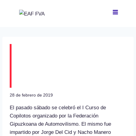
Saltar
al
contenido
I Curso de Copilotos
de la Federación
Gipuzkoana
28 de febrero de 2019
El pasado sábado se celebró el I Curso de
Copilotos organizado por la Federación
Gipuzkoana de Automovilismo. El mismo fue
impartido por Jorge Del Cid y Nacho Manero