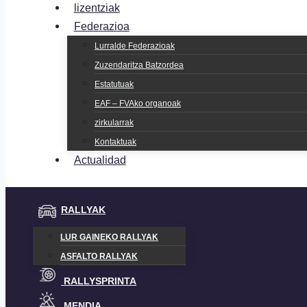
lizentziak
Federazioa
Lurralde Federazioak
Zuzendaritza Batzordea
Estatutuak
EAF – FVAko organoak
zirkularrak
Kontaktuak
Actualidad
RALLYAK
LUR GAINEKO RALLYAK
ASFALTO RALLYAK
RALLYSPRINTA
MENDIA