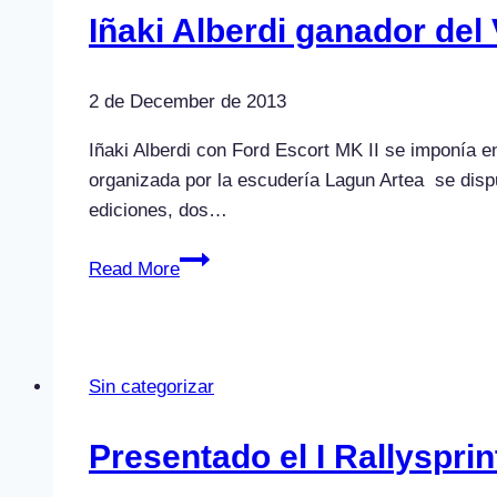
Rally
Iñaki Alberdi ganador del 
Comunidad
de
2 de December de 2013
Madrid
–
Iñaki Alberdi con Ford Escort MK II se imponía en
RACE
organizada por la escudería Lagun Artea se disput
ediciones, dos…
Iñaki
Read More
Alberdi
ganador
del
VII
Sin categorizar
Slalom
de
Presentado el I Rallysprin
Azpeitia