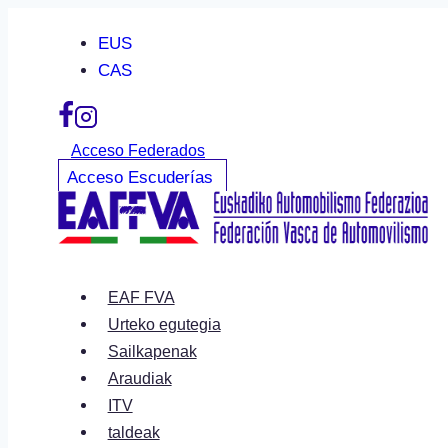
Skip
EUS
to
CAS
content
Acceso Federados
Acceso Escuderías
EAF FVA
Urteko egutegia
Sailkapenak
Araudiak
ITV
taldeak