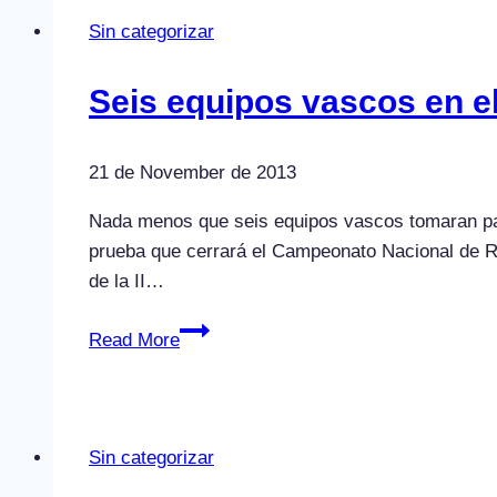
Sin categorizar
Seis equipos vascos en e
21 de November de 2013
Nada menos que seis equipos vascos tomaran par
prueba que cerrará el Campeonato Nacional de Ra
de la II…
Seis
Read More
equipos
vascos
en
el
Sin categorizar
IV