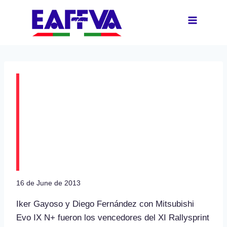
Skip
to
content
Iker Gayoso y Diego
Fernández ganadores
en el Rallysprint de
San Miguel
16 de June de 2013
Iker Gayoso y Diego Fernández con Mitsubishi
Evo IX N+ fueron los vencedores del XI Rallysprint