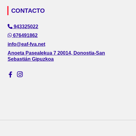
CONTACTO
943325022
676491862
info@eaf-fva.net
Anoeta Pasealekua 7 20014, Donostia-San
Sebastián Gipuzkoa