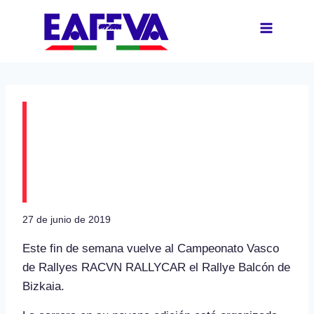
Saltar
al
contenido
Este fin de semana
vuelve el Rallye Balcón
de Bizkaia
27 de junio de 2019
Este fin de semana vuelve al Campeonato Vasco
de Rallyes RACVN RALLYCAR el Rallye Balcón de
Bizkaia.