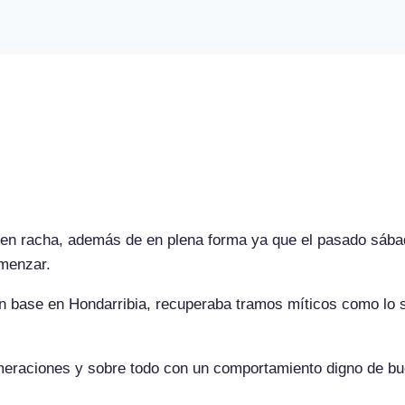
elebra el XII Rallye de Bidaso
n en racha, además de en plena forma ya que el pasado sába
omenzar.
 base en Hondarribia, recuperaba tramos míticos como lo son 
.
meraciones y sobre todo con un comportamiento digno de bue