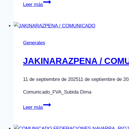
X
Leer más
TRAMO
DE
TIERRA
BAÑOS
DE
Generales
RIOJA
JAKINARAZPENA / COM
11 de septiembre de 2025
11 de septiembre de 20
Comunicado_FVA_Subida Dima
JAKINARAZPENA
Leer más
/
COMUNICADO