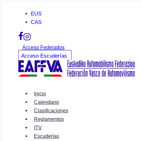
Saltar
EUS
al
CAS
contenido
Acceso Federados
Acceso Escuderías
Inicio
Calendario
Clasificaciones
Reglamentos
ITV
Escuderías