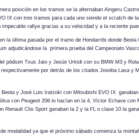
rimera posición en los tramos se la alternaban Aingeru Cast
O IX con tres tramos para cada uno siendo el scratch de la
 impecable rallye gracias a su velocidad y a la reciente p
 en la última pasada por el tramo de Hondarribi donde Beola
 pódium adjudicándose la primera prueba del Campeonato V
a del pódium Txus Jaio y Jesús Urkidi con su BMW M3 y Rola
 respectivamente por detrás de los citados Joseba Lasa y M
 Beola y José Luis Iratzoki con Mitsubishi EVO IX ganaban l
lva con Peugeot 206 lo hacían en la 4, Víctor Echave con 
on Renault Clio Sport ganaban la 2 y la FL o clase 10 la g
e modalidad ya que el próximo sábado comienza la montaña