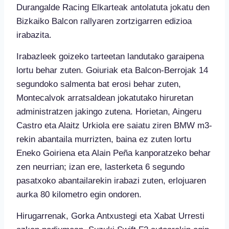
Durangalde Racing Elkarteak antolatuta jokatu den
Bizkaiko Balcon rallyaren zortzigarren edizioa
irabazita.
Irabazleek goizeko tarteetan landutako garaipena
lortu behar zuten. Goiuriak eta Balcon-Berrojak 14
segundoko salmenta bat erosi behar zuten,
Montecalvok arratsaldean jokatutako hiruretan
administratzen jakingo zutena. Horietan, Aingeru
Castro eta Alaitz Urkiola ere saiatu ziren BMW m3-
rekin abantaila murrizten, baina ez zuten lortu
Eneko Goiriena eta Alain Peña kanporatzeko behar
zen neurrian; izan ere, lasterketa 6 segundo
pasatxoko abantailarekin irabazi zuten, erlojuaren
aurka 80 kilometro egin ondoren.
Hirugarrenak, Gorka Antxustegi eta Xabat Urresti