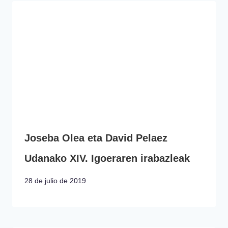
Joseba Olea eta David Pelaez
Udanako XIV. Igoeraren irabazleak
28 de julio de 2019