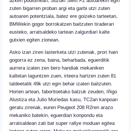
azken podiumean, Suzuki Swift F2 autoarekin egin
zuten bigarren proban argi eta garbi utzi zuten
autoaren potentziala, batez ere goizeko tarteetan,
BMWekin gogor borrokatzen baitzuten tiraderari
eusteko, arratsaldeko tartean zalgurdiari kalte
gutxien egiten zionean.
Asko izan ziren lasterketa utzi zutenak, prori hain
gogorra ez zena, baina, beharbada, eguerditik
aurrera izaten zen bero handiak mekaniken
kaltetan laguntzen zuen, irteera hartzen zuten 81
taldeetatik 49k utzi egin behar izaten baitzuten.
Horien artean, faboritoetako batzuk zeuden, Iñigo
Alustiza eta Julio Muriedas kasu, TC2an kanpoan
geratu zirenak, euren Peugeot 208 R2ren arazo
mekaniko batekin, eguerdian konpondu eta
arratsaldean zati bat super rallye moduan egitea