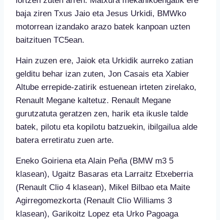
lortzen zuten arren. Matxura mekanikoengatik ere
baja ziren Txus Jaio eta Jesus Urkidi, BMWko
motorrean izandako arazo batek kanpoan uzten
baitzituen TC5ean.
Hain zuzen ere, Jaiok eta Urkidik aurreko zatian
gelditu behar izan zuten, Jon Casais eta Xabier
Altube errepide-zatirik estuenean irteten zirelako,
Renault Megane kaltetuz. Renault Megane
gurutzatuta geratzen zen, harik eta ikusle talde
batek, pilotu eta kopilotu batzuekin, ibilgailua alde
batera erretiratu zuen arte.
Eneko Goiriena eta Alain Peña (BMW m3 5
klasean), Ugaitz Basaras eta Larraitz Etxeberria
(Renault Clio 4 klasean), Mikel Bilbao eta Maite
Agirregomezkorta (Renault Clio Williams 3
klasean), Garikoitz Lopez eta Urko Pagoaga