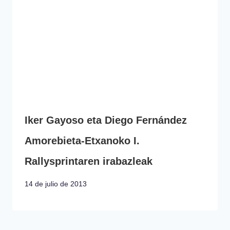
Iker Gayoso eta Diego Fernández
Amorebieta-Etxanoko I.
Rallysprintaren irabazleak
14 de julio de 2013