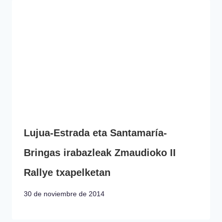
Lujua-Estrada eta Santamaría-
Bringas irabazleak Zmaudioko II
Rallye txapelketan
30 de noviembre de 2014