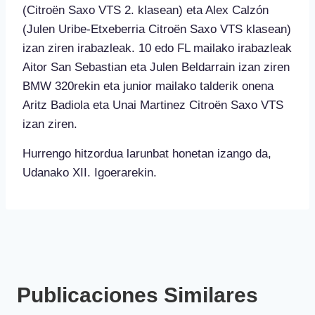
(Citroën Saxo VTS 2. klasean) eta Alex Calzón
(Julen Uribe-Etxeberria Citroën Saxo VTS klasean)
izan ziren irabazleak. 10 edo FL mailako irabazleak
Aitor San Sebastian eta Julen Beldarrain izan ziren
BMW 320rekin eta junior mailako talderik onena
Aritz Badiola eta Unai Martinez Citroën Saxo VTS
izan ziren.
Hurrengo hitzordua larunbat honetan izango da,
Udanako XII. Igoerarekin.
Publicaciones Similares