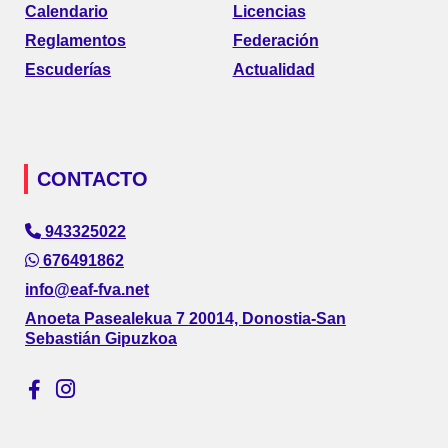
Calendario
Licencias
Reglamentos
Federación
Escuderías
Actualidad
CONTACTO
943325022
676491862
info@eaf-fva.net
Anoeta Pasealekua 7 20014, Donostia-San
Sebastián Gipuzkoa