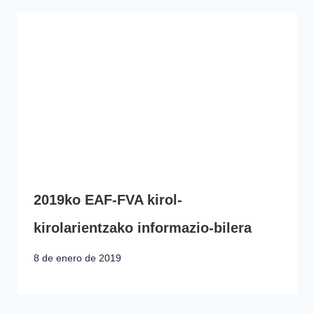
2019ko EAF-FVA kirol-
kirolarientzako informazio-bilera
8 de enero de 2019