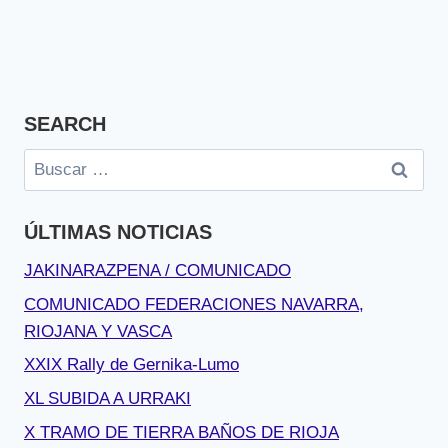
SEARCH
Buscar:
ÚLTIMAS NOTICIAS
JAKINARAZPENA / COMUNICADO
COMUNICADO FEDERACIONES NAVARRA,
RIOJANA Y VASCA
XXIX Rally de Gernika-Lumo
XL SUBIDA A URRAKI
X TRAMO DE TIERRA BAÑOS DE RIOJA