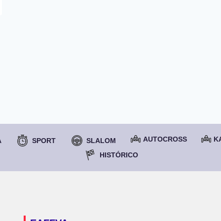
AUTOCROSS
K
A
SPORT
SLALOM
HISTÓRICO