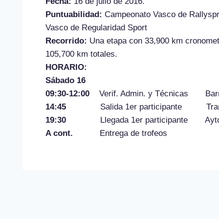
Fecha:
16 de julio de 2016.
Puntuabilidad:
Campeonato Vasco de Rallyspri
Vasco de Regularidad Sport
Recorrido:
Una etapa con 33,900 km cronometra
105,700 km totales.
HORARIO:
Sábado 16
09:30-12:00
Verif. Admin. y Técnicas Barr
14:45
Salida 1er participante Tramo
19:30
Llegada 1er participante Ayto. 
A cont.
Entrega de trofeos