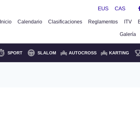
EUS
CAS
Inicio
Calendario
Clasificaciones
Reglamentos
ITV
Galería
SPORT
SLALOM
AUTOCROSS
KARTING
ana se disputa el IX
a Lanestosa