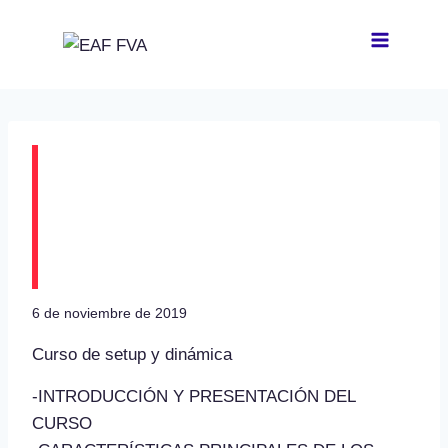
Saltar
al
contenido
DBK convoca un
nuevo Curso de Setup
y Dinámica
6 de noviembre de 2019
Curso de setup y dinámica
-INTRODUCCIÓN Y PRESENTACIÓN DEL
CURSO